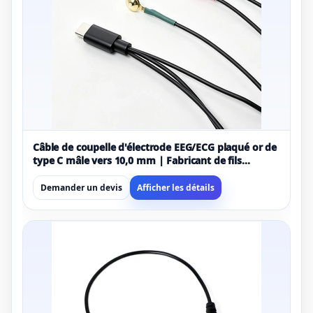
Câble de coupelle d'électrode EEG/ECG plaqué or de
type C mâle vers 10,0 mm | Fabricant de fils
conducteurs d'acquisition de signaux médicaux
personnalisés
Demander un devis
Afficher les détails