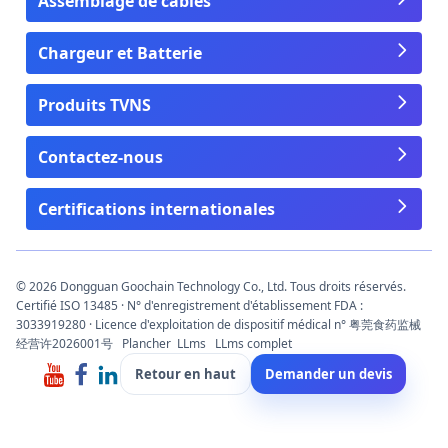
Assemblage de câbles
Chargeur et Batterie
Produits TVNS
Contactez-nous
Certifications internationales
© 2026 Dongguan Goochain Technology Co., Ltd. Tous droits réservés.
Certifié ISO 13485 · N° d'enregistrement d'établissement FDA :
3033919280 · Licence d'exploitation de dispositif médical n° 粤莞食药监械
经营许2026001号
Plancher
LLms
LLms complet
Retour en haut
Demander un devis