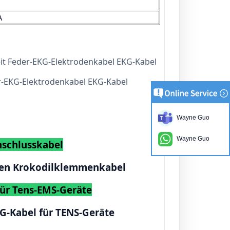
A
it Feder-EKG-Elektrodenkabel EKG-Kabel
r-EKG-Elektrodenkabel EKG-Kabel
Wayne Guo
Wayne Guo
nschlusskabel
inen Krokodilklemmenkabel
ür Tens-EMS-Geräte
KG-Kabel für TENS-Geräte