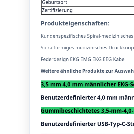
Geburtsort
Zertifizierung
Produkteigenschaften:
Kundenspezifisches Spiral-medizinische
Spiralförmiges medizinisches Druckkno
Federdesign EKG EMG EKG EEG Kabel
Weitere ähnliche Produkte zur Auswah
3,5 mm 4,0 mm männlicher EKG-S
Benutzerdefinierter 4,0 mm män
Gummibeschichtetes 3,5-mm-4,0-
Benutzerdefinierter USB-Typ-C-St