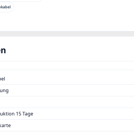
Zertifikat:ISO13485,CE,ROHS,FCC
pkabel
en
bel
gung
uktion 15 Tage
karte