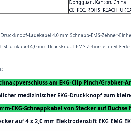
Dongguan, Kanton, China
CE, FCC, ROHS, REACH, UKC
s Druckknopf-Ladekabel 4,0 mm Schnapp-EMS-Zehner-Einhe
pf-Stromkabel 4,0 mm Druckknopf-EMS-Zehnereinheit Fede
l:
chnappverschluss am EKG-Clip Pinch/Grabber-A
nlicher medizinischer EKG-Druckknopf zum kle
mm-EKG-Schnappkabel von Stecker auf Buchse f
ecker auf 4 x 2,0 mm Elektrodenstift EKG EMG E