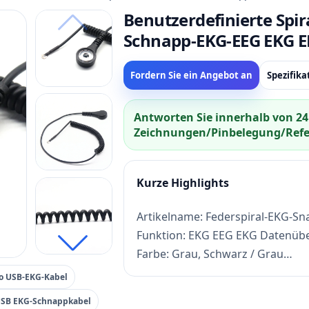
Benutzerdefinierte Spir
Schnapp-EKG-EEG EKG E
Fordern Sie ein Angebot an
Spezifik
Antworten Sie innerhalb von 24
Zeichnungen/Pinbelegung/Refer
Kurze Highlights
Artikelname: Federspiral-EKG-Sn
Funktion: EKG EEG EKG Datenüb
Farbe: Grau, Schwarz / Grau
Vorlaufzeit: Probe 3 Tage, Mass
o USB-EKG-Kabel
Zahlungsbedingung: TT, Paypal, 
USB EKG-Schnappkabel