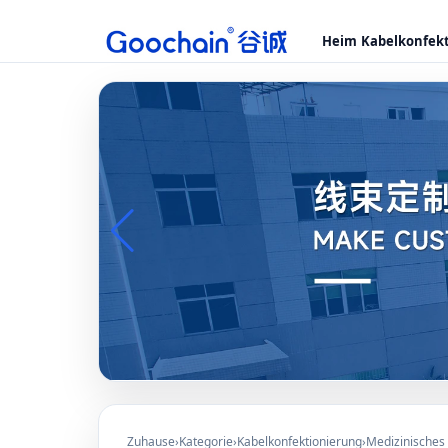
Heim
Kabelkonfek
Zuhause
›
Kategorie
›
Kabelkonfektionierung
›
Medizinisches