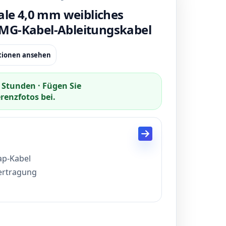
ale 4,0 mm weibliches
MG-Kabel-Ableitungskabel
ationen ansehen
 Stunden · Fügen Sie
enzfotos bei.
ap-Kabel
ertragung
enproduktion 15 Tage
Kreditkarte