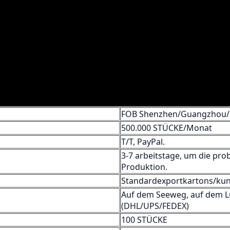
FOB Shenzhen/Guangzhou
500.000 STÜCKE/Monat
T/T, PayPal.
3-7 arbeitstage, um die pro
Produktion.
Standardexportkartons/kun
Auf dem Seeweg, auf dem L
(DHL/UPS/FEDEX)
100 STÜCKE