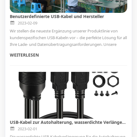
Benutzerdefinierte USB-Kabel und Hersteller
2023-02-09
Wir stellen die neueste Ergänzung unserer Produktlinie von
kundenspezifischen USB-Kabeln vor – die perfekte Lösung für all
Ihre Lade- und Datenübertragungsanforderungen. Unsere
kundenspezifischen USB-Kabel werden von einer führenden
WEITERLESEN
Fabrik für kundenspezifische USB-Kabel mit jahrelanger
Erfahrung in der Branche entwickelt und hergestellt.
USB-Kabel zur Autohalterung, wasserdichte Verlängerung für Auto, LKW, Boot, Motorrad, Armaturenbrett
2023-02-01
Die wasserdichte USB-Kabelverlängerung für die Autohalterung