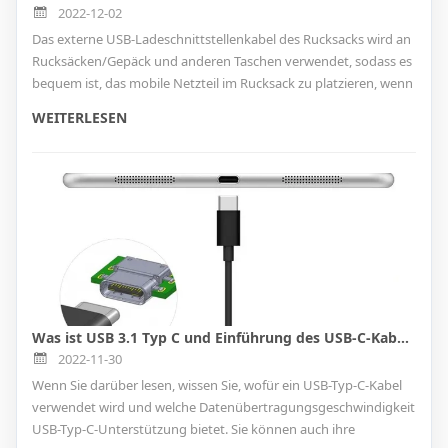
2022-12-02
Das externe USB-Ladeschnittstellenkabel des Rucksacks wird an
Rucksäcken/Gepäck und anderen Taschen verwendet, sodass es
bequem ist, das mobile Netzteil im Rucksack zu platzieren, wenn
Sie elektronische Geräte aufladen, ohne es mit der Hand zu
WEITERLESEN
halten. An beiden Enden der USB-Ladeschnittstelle befinden sich
USB-Ladekabel. Bei Gebrauch werden die beiden Enden mit der
mobilen Stromversorgung bzw. dem elektronischen Gerät
verbunden, und dann kann das Aufladen durchgeführt werden.
Es wird die normale Verwendung des elektronischen Geräts
überhaupt nicht beeinträchtigen, was sehr bequem und
praktisch ist.
Was ist USB 3.1 Typ C und Einführung des USB-C-Kabelkabels
2022-11-30
Wenn Sie darüber lesen, wissen Sie, wofür ein USB-Typ-C-Kabel
verwendet wird und welche Datenübertragungsgeschwindigkeit
USB-Typ-C-Unterstützung bietet. Sie können auch ihre