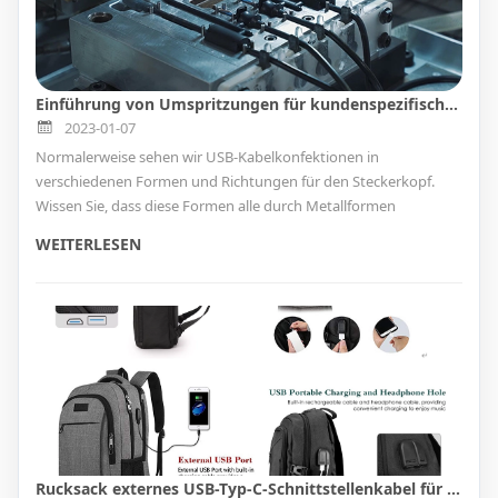
Einführung von Umspritzungen für kundenspezifische Kabelkonfektionen
2023-01-07
Normalerweise sehen wir USB-Kabelkonfektionen in
verschiedenen Formen und Richtungen für den Steckerkopf.
Wissen Sie, dass diese Formen alle durch Metallformen
spritzgegossen werden? Informieren Sie sich noch heute über
WEITERLESEN
die Formen zur Herstellung von USB-Datenkabeln!
Rucksack externes USB-Typ-C-Schnittstellenkabel für Umhängetaschen und Koffer