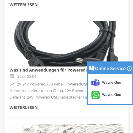
Funktionen für benutzerdefinierte USB-Typ-C-Kabel erhalten
WEITERLESEN
Was sind Anwendungen für PoweredUSB und Powered USB Cable?
2022-05-04
Wayne Guo
5V 12V 24V PoweredUSB Kabel, PoweredUSB Kabelfabrik
Hersteller Lieferanten in China, 12V PoweredUSB Stecker
Wayne Guo
Lieferant, 24V Powered USB Kabelstecker Fabrik, Hersteller von
PoweredUSB Kabeln
WEITERLESEN