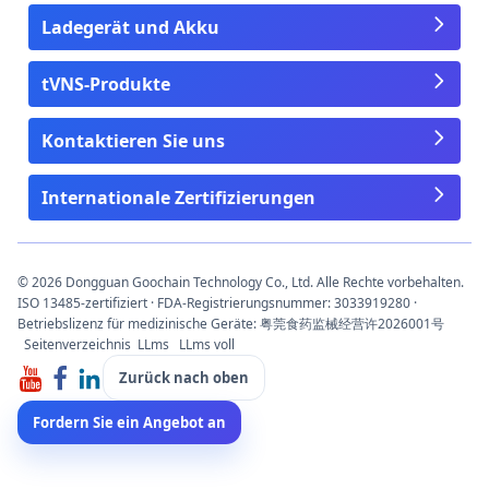
Ladegerät und Akku
tVNS-Produkte
Kontaktieren Sie uns
Internationale Zertifizierungen
© 2026 Dongguan Goochain Technology Co., Ltd. Alle Rechte vorbehalten.
ISO 13485-zertifiziert · FDA-Registrierungsnummer: 3033919280 ·
Betriebslizenz für medizinische Geräte: 粤莞食药监械经营许2026001号
Seitenverzeichnis
LLms
LLms voll
Zurück nach oben
Fordern Sie ein Angebot an