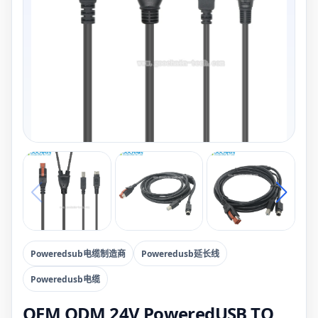
Poweredsub电缆制造商
Poweredusb延长线
Poweredusb电缆
OEM ODM 24V PoweredUSB TO