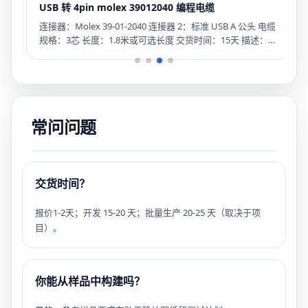
USB 转 4pin molex 39012040 编程电缆
i
G
连接器：Molex 39-01-2040 连接器 2：标准 USB A 公头 电缆
制
规格：3芯 长度：1.8米或可选长度 交货时间：15天 描述：
描
电
USB 转 5557-04r 数据线
8
电
功
常问问题
交货时间？
报价1-2天；开发 15-20 天；批量生产 20-25 天（取决于项
目）。
你能从样品中构建吗？