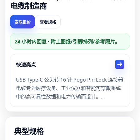
电缆制造商
索取报价
查看规格
24 小时内回复 · 附上图纸/引脚排列/参考照片。
快速亮点
USB Type-C 公头转 16 针 Pogo Pin Lock 连接器
电缆专为医疗设备、工业仪器和智能可穿戴系统
中的高可靠性数据和电力传输而设计。
该电缆集成了耐用的 16 针弹簧针锁定连接器和
USB-C 接口，即使在振动或频繁插入的情况下也
能提供安全连接、快速数据传输和一致的电力传
典型规格
输。