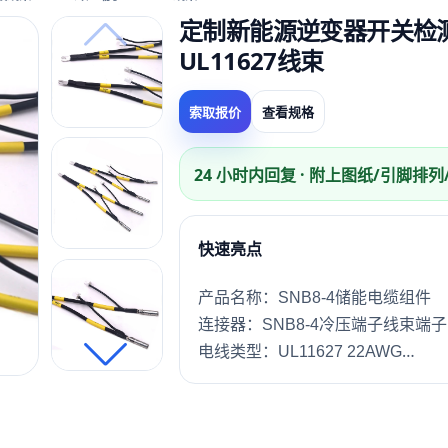
定制新能源逆变器开关检测
UL11627线束
索取报价
查看规格
24 小时内回复 · 附上图纸/引脚排
快速亮点
产品名称：SNB8-4储能电缆组件
连接器：SNB8-4冷压端子线束端子
电线类型：UL11627 22AWG
长度：200mm 或根据您的要求
材质：PVC，定制
颜色：黑色或定制