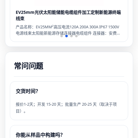
-
EV25mm光伏太阳能储能电缆组件加工定制新能源终端
线束
产品名称：EV25MM²高压电流120A 200A 300A IP67 1500V
，
电源线束太阳能新能源存储连接器电缆组件 连接器：安费诺
连接器120A 200A 300A 电缆：25平方毫米、35平方毫米、50
装
平方毫米 长度：0.2/0.5/1/3/5M/定制 绝缘材料：交联聚乙烯
材质：PE PVC 铜 应用：主控箱电池 OEM/ODM：定制支持
交货时间：样品3天，批量生产15天 付款方式： TT、
1
常问问题
PayPal、信用卡 证书：ISO13485、CE、ROHS、FCC
C
交货时间？
报价1-2天；开发 15-20 天；批量生产 20-25 天（取决于项
目）。
你能从样品中构建吗？