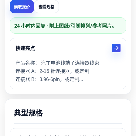
索取报价
查看规格
24 小时内回复 · 附上图纸/引脚排列/参考照片。
快速亮点
产品名称： 汽车电池线端子连接器线束
连接器 A：2-16 针连接器，或定制
连接器 B：3.96-6pin，或定制
电线类型：UL10269#22AWG
长度：100MM/定制
材质：镀锡铜、PVC
典型规格
应用领域：电子、新能源充电桩
OEM/ODM：定制支持
交货时间：样品3天，批量生产15天