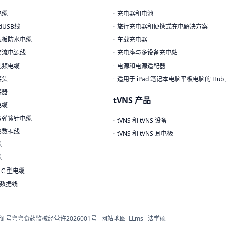
电缆
充电器和电池
edUSB线
旅行充电器和便携式充电解决方案
表板防水电缆
车载充电器
交流电源线
充电座与多设备充电站
视频电缆
电源和电源适配器
接头
适用于 iPad 笔记本电脑平板电脑的 Hub
接器
tVNS 产品
电缆
簧弹簧针电缆
tVNS 和 tVNS 设备
SB数据线
tVNS 和 tVNS 耳电极
缆
缆
1 C 型电缆
.0数据线
经营许可证号粤粤食药监械经营许2026001号
网站地图
LLms
法学硕