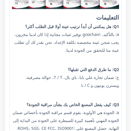
التعليمات
Q1: هل يمكنني أن أبدأ ترتيب عينة أولا قبل الطلب أكثر؟
a: بالتأكيد، goochain توفير عينات مجانية إذا كان لدينا مخزون،
يجب شحن عينة مخصصة تكلفة الإعداد. نحن نقدر لك أن تطلب
عينة منا للتحقق من الجودة لدينا.
Q2: ما طرق الدفع التي تقبلها؟
ج: ضمان تجارة علي بابا، باي بال، T / T، حوالة مصرفية،
ويسترن يونيون و L / C
Q3: كيف يفعل المصنع الخاص بك بشأن مراقبة الجودة؟
a: الجودة هي الأولوية. يقوم قسم مراقبة الجودة بأخصائي ضمان
الجودة المهني بأهمية كبيرة للسيطرة على الجودة من البداية إلى
النهاية. حصل المصنع على ROHS، SGS، CE FCC، ISO9001: