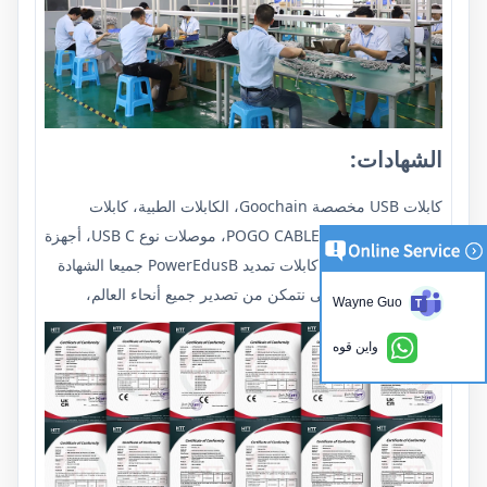
الشهادات:
كابلات USB مخصصة Goochain، الكابلات الطبية، كابلات
الكمبيوتر، كابلات POGO CABLE C، موصلات نوع USB C، أجهزة
الشحن السريع PD، كابلات تمديد PowerEdusB جميعا الشهادة
الدولية المطلوبة حتى نتمكن من تصدير جميع أنحاء العالم،
Wayne Guo
واين قوه