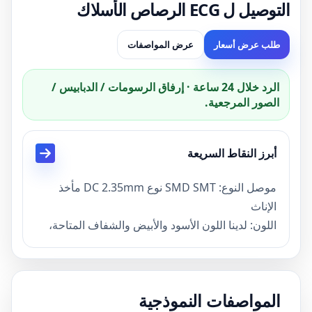
التوصيل ل ECG الرصاص الأسلاك
طلب عرض أسعار
عرض المواصفات
الرد خلال 24 ساعة · إرفاق الرسومات / الدبابيس /
الصور المرجعية.
أبرز النقاط السريعة
موصل النوع: SMD SMT نوع DC 2.35mm مأخذ
الإناث
اللون: لدينا اللون الأسود والأبيض والشفاف المتاحة،
ميزة: سهلة ل PCB جبل، لدينا أيضا نوع لحام DC
2.35mm موصل أنثى
موك: 100.
المواصفات النموذجية