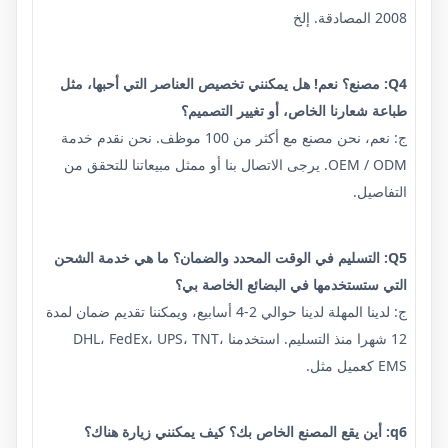
2008 المصادقة. إلخ
Q4: مصنع؟ نعم! هل يمكنني تخصيص العناصر التي أحبها، مثل
طباعة شعارنا الخاص، أو تغيير التصميم؟
ج: نعم، نحن مصنع مع أكثر من 100 موظف. نحن نقدم خدمة
OEM / ODM. يرجى الاتصال بنا أو ممثل مبيعاتنا للتحقق من
التفاصيل.
Q5: التسليم في الوقت المحدد والضمان؟ ما هي خدمة الشحن
التي ستستخدمها في البضائع الخاصة بي؟
ج: لدينا المهلة لدينا حوالي 2-4 أسابيع، ويمكننا تقديم ضمان لمدة
12 شهرا منذ التسليم. استخدمنا DHL، FedEx، UPS، TNT،
EMS كعميل مثل.
q6: أين يقع المصنع الخاص بك؟ كيف يمكنني زيارة هناك؟