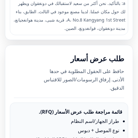
a: بالتأكيد. نحن أكثر من سعيد لاستقبالك في دونغقوان ويظهر
لك حول مكان عملنا. لدينا مصنع موجود في الثالث. الطابق، بناء
A، No.8 Kangyang 1st Street، قرية شبى، مدينة هوانغجيانغ،
مدينة دونغقوان، قوانغدونغ، الصين.
طلب عرض أسعار
حافظ على الحقول المطلوبة في حدها
الأدنى. إرفاق الرسومات/الصور للاقتباس
الدقيق.
قائمة مراجعة طلب عرض الأسعار (RFQ).
طراز الجهاز/اسم النظام
نوع الموصل + دبوس