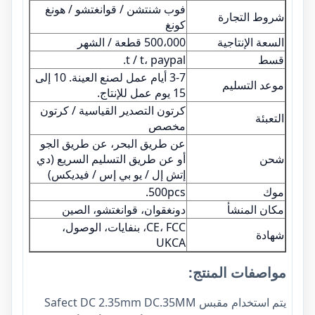
فوب شنتشن / قوانغتشو / هونغ
شروط التجارة
كونغ
السعة الإنتاجية
500،000 قطعة / الشهر
قسط
t / t، paypal.
3-7 أيام عمل لصنع العينة. 10 إلى
موعد التسليم
15 يوم عمل للإنتاج.
كرتون التصدير القياسية / كرتون
التعبئة
مخصص
عن طريق البحر، عن طريق الجو
شحن
أو عن طريق التسليم السريع (دي
إتش إل / يو بي إس / فيديكس)
موك
500pcs.
مكان المنشأ
دونغقوان، قوانغتشو، الصين
CE، FCC، بنفايات، الوصول،
شهادة
UKCA
مواصفات المنتج:
يتم استخدام مقبس Safect DC 2.35mm DC.35MM