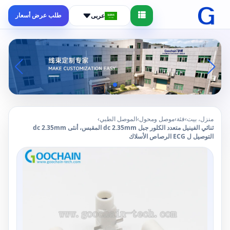
طلب عرض أسعار
عربى
منزل، بيت
›
فئة
›
موصل ومحول
›
الموصل الطبي
›
ثنائي الفينيل متعدد الكلور جبل dc 2.35mm المقبس، أنثى dc 2.35mm
التوصيل ل ECG الرصاص الأسلاك