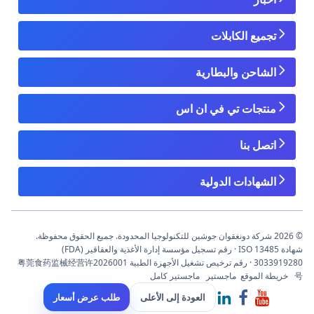
تجميع الكابلات
الشاحن والبطارية
منتجات تي في ان اس
اتصل بنا
الشهادات الدولية
© 2026 شركة دونغقوان جوشين للتكنولوجيا المحدودة. جميع الحقوق محفوظة.
شهادة ISO 13485 · رقم تسجيل مؤسسة إدارة الأغذية والعقاقير (FDA)
3033919280 · رقم ترخيص تشغيل الأجهزة الطبية 粤莞食药监械经营许2026001
号
خريطة الموقع
ماجستير
ماجستير كامل
العودة إلى الأعلى
طلب عرض أسعار