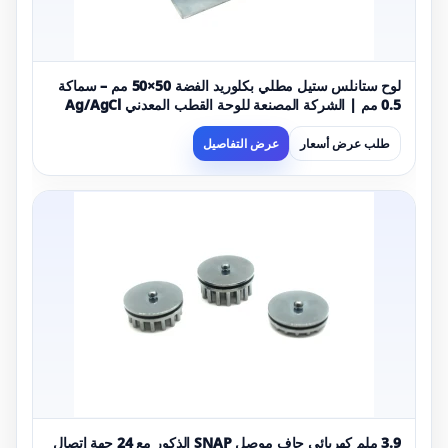
لوح ستانلس ستيل مطلي بكلوريد الفضة 50×50 مم – سماكة
0.5 مم | الشركة المصنعة للوحة القطب المعدني Ag/AgCl
ذات السطح الأملس
طلب عرض أسعار
عرض التفاصيل
3.9 ملم كهربائي جاف موصل SNAP الذكور مع 24 جهة اتصال