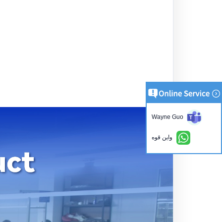
Wayne Guo
واين قوه