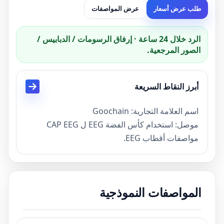
طلب عرض أسعار
عرض المواصفات
الرد خلال 24 ساعة · إرفاق الرسومات / الدبابيس /
الصور المرجعية.
أبرز النقاط السريعة
اسم العلامة التجارية: Goochain
موصل: استخدام كأس الفضة EEG ل CAP EEG
مواصفات أقطاب EEG.
الطلاء: كأس ECG مطلي SIVER، يمكننا أيضا جعلها
مطلية بالذهب
استخدم إما تجعيد على كابل أو غطاء لعلاج الرأس
المواصفات النموذجية
الفضة المتاح / الفضة كلوريد كأس EEG كهربائي