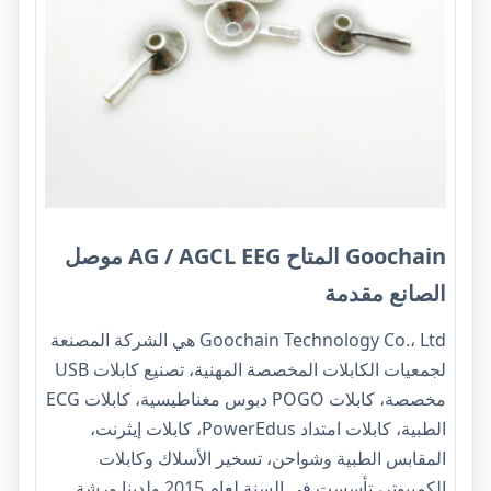
Goochain المتاح AG / AGCL EEG موصل
الصانع مقدمة
Goochain Technology Co.، Ltd هي الشركة المصنعة
لجمعيات الكابلات المخصصة المهنية، تصنيع كابلات USB
مخصصة، كابلات POGO دبوس مغناطيسية، كابلات ECG
الطبية، كابلات امتداد PowerEdus، كابلات إيثرنت،
المقابس الطبية وشواحن، تسخير الأسلاك وكابلات
الكمبيوتر، تأسست في السنة لعام 2015 ولدينا ورشة