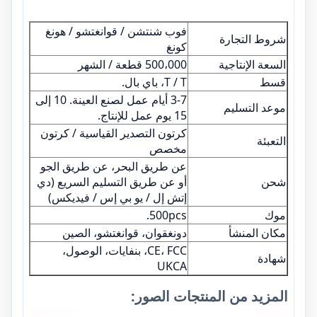
فوب شنتشن / قوانغتشو / هونغ
شروط التجارة
كونغ
السعة الإنتاجية
500،000 قطعة / الشهر
قسط
T / T، باي بال.
3-7 أيام عمل لصنع العينة. 10 إلى
موعد التسليم
15 يوم عمل للإنتاج.
كرتون التصدير القياسية / كرتون
التعبئة
مخصص
عن طريق البحر، عن طريق الجو
شحن
أو عن طريق التسليم السريع (دي
إتش إل / يو بي إس / فيديكس)
موك
500pcs.
مكان المنشأ
دونغقوان، قوانغتشو، الصين
CE، FCC، بنفايات، الوصول،
شهادة
UKCA
المزيد من المنتجات الصور: