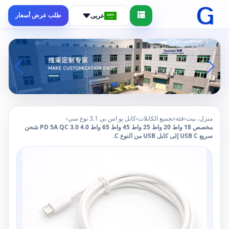
طلب عرض أسعار
عربى
منزل، بيت
›
فئة
›
تجميع الكابلات
›
كابل يو اس بي 3.1 نوع سي
›
مخصص 18 واط 20 واط 25 واط 45 واط 65 واط PD 5A QC 3.0 4.0 شحن
سريع USB C إلى كابل USB من النوع C.