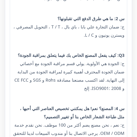
س 2: ما هي طرق الدفع التي تقبلونها؟
ج: ضمان التجارة علي بابا ، باي بال ، T / T ، التحويل المصرفي ،
ويسترن يونيون و L / C.
Q3: كيف يفعل المصنع الخاص بك فيما يتعلق بمراقبة الجودة؟
ج: الجودة هي الأولوية. يولي قسم مراقبة الجودة مع أخصائي
ضمان الجودة المحترف أهمية كبيرة لمراقبة الجودة من البداية
إلى النهاية. لقد اكتسب مصنعنا مصادقة Rohs و SGS و CE FCC
و ISO9001: 2008. إلخ
س 4: المصنع؟ نعم! هل يمكنني تخصيص العناصر التي أحبها ،
مثل طباعة الشعار الخاص بنا أو تغيير التصميم؟
ج: نعم ، نحن مصنع يضم أكثر من 100 موظف. نحن نقدم خدمة
OEM / ODM. يرجى الاتصال بنا أو مندوب المبيعات لدينا للتحقق