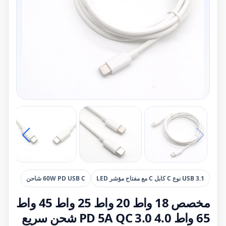
USB 3.1 نوع C كابل C مع مفتاح مؤشر LED
60W PD USB C شاحن
مخصص 18 واط 20 واط 25 واط 45 واط
65 واط PD 5A QC 3.0 4.0 شحن سريع