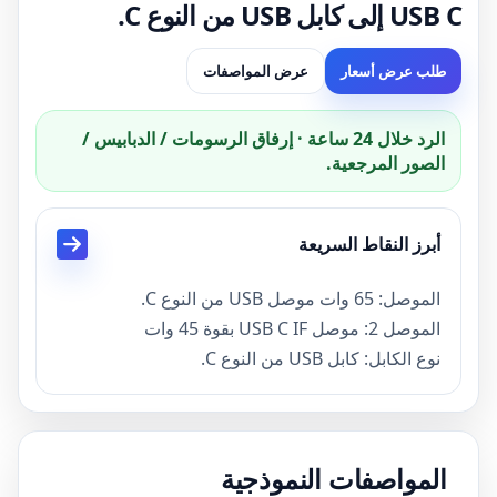
USB C إلى كابل USB من النوع C.
طلب عرض أسعار
عرض المواصفات
الرد خلال 24 ساعة · إرفاق الرسومات / الدبابيس /
الصور المرجعية.
أبرز النقاط السريعة
الموصل: 65 وات موصل USB من النوع C.
الموصل 2: ​​موصل USB C IF بقوة 45 وات
نوع الكابل: كابل USB من النوع C.
PD مصنع كابل USB من النوع C سريع الشحن:
Goochain
لون الكابل: أسود ، يمكننا أيضًا صنع ألوان بيضاء أو
المواصفات النموذجية
اختيارية