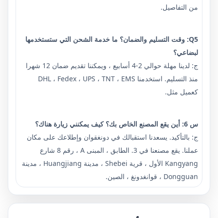
من التفاصيل.
Q5: وقت التسليم والضمان؟ ما خدمة الشحن التي ستستخدمها
لبضاعي؟
ج: لدينا مهلة حوالي 2-4 أسابيع ، ويمكننا تقديم ضمان 12 شهرا
منذ التسليم. استخدمنا DHL ، Fedex ، UPS ، TNT ، EMS
كعميل مثل.
س 6: أين يقع المصنع الخاص بك؟ كيف يمكنني زيارة هناك؟
ج: بالتأكيد. يسعدنا استقبالك في دونغقوان وإطلاعك على مكان
عملنا. يقع مصنعنا في 3. الطابق ، المبنى A ، رقم 8 شارع
Kangyang الأول ، قرية Shebei ، مدينة Huangjiang ، مدينة
Dongguan ، قوانغدونغ ، الصين.