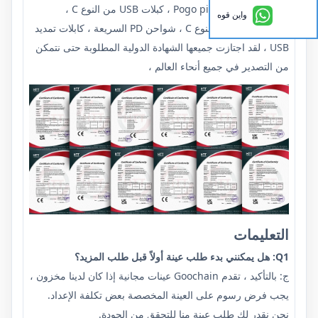
الكمبيوتر ، كابلات Pogo pin ، كبلات USB من النوع C ،
واين قوه
موصلات USB من النوع C ، شواحن PD السريعة ، كابلات تمديد
USB ، لقد اجتازت جميعها الشهادة الدولية المطلوبة حتى نتمكن
من التصدير في جميع أنحاء العالم ،
التعليمات
Q1: هل يمكنني بدء طلب عينة أولاً قبل طلب المزيد؟
ج: بالتأكيد ، تقدم Goochain عينات مجانية إذا كان لدينا مخزون ،
يجب فرض رسوم على العينة المخصصة بعض تكلفة الإعداد.
نحن نقدر لك طلب عينة منا للتحقق من الجودة.