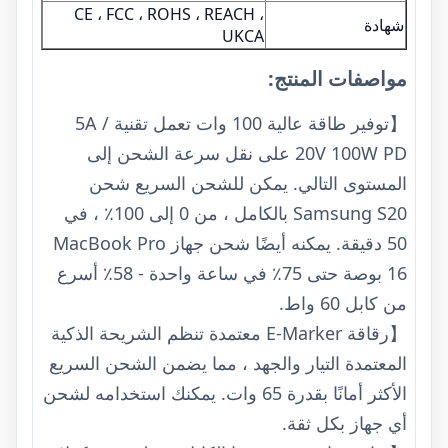
CE ، FCC ، ROHS ، REACH ،
شهادة
UKCA
مواصفات المنتج:
【توفير طاقة عالية 100 وات تعمل تقنية 5A /
20V 100W PD على نقل سرعة الشحن إلى
المستوى التالي. يمكن للشحن السريع شحن
Samsung S20 بالكامل ، من 0 إلى 100٪ ، في
50 دقيقة. يمكنه أيضًا شحن جهاز MacBook Pro
16 بوصة حتى 75٪ في ساعة واحدة - 58٪ أسرع
من كابل 60 واط.
【رقاقة E-Marker معتمدة تنظم الشريحة الذكية
المعتمدة التيار والجهد ، مما يضمن الشحن السريع
الأكثر أمانًا بقدرة 65 وات. يمكنك استخدامه لشحن
أي جهاز بكل ثقة.