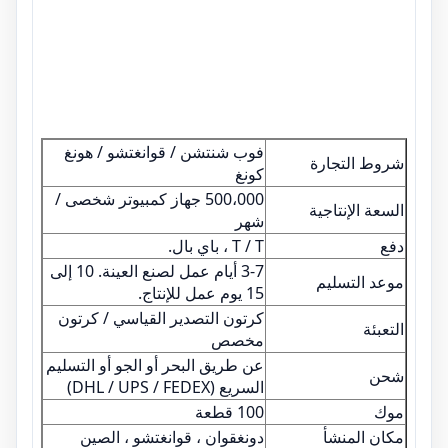
فوب شنتشن / قوانغتشو / هونغ
شروط التجارة
كونغ
500،000 جهاز كمبيوتر شخصى /
السعة الإنتاجية
شهر
دفع
T / T ، باي بال.
3-7 أيام عمل لصنع العينة. 10 إلى
موعد التسليم
15 يوم عمل للإنتاج.
كرتون التصدير القياسي / كرتون
التعبئة
مخصص
عن طريق البحر أو الجو أو التسليم
شحن
السريع (DHL / UPS / FEDEX)
موك
100 قطعة
مكان المنشأ
دونغقوان ، قوانغتشو ، الصين