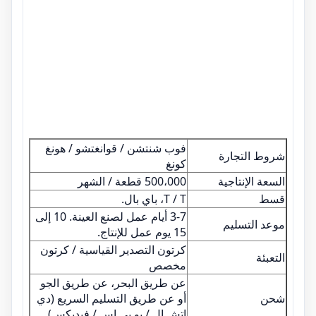
فوب شنتشن / قوانغتشو / هونغ
شروط التجارة
كونغ
السعة الإنتاجية
500،000 قطعة / الشهر
قسط
T / T، باي بال.
3-7 أيام عمل لصنع العينة. 10 إلى
موعد التسليم
15 يوم عمل للإنتاج.
كرتون التصدير القياسية / كرتون
التعبئة
مخصص
عن طريق البحر، عن طريق الجو
شحن
أو عن طريق التسليم السريع (دي
إتش إل / يو بي إس / فيديكس)