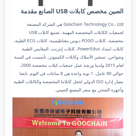
الصين مخصص كابلات USB الصانع مقدمة
Goochain Technology Co.، Ltd هي الشركة المصنعة
لجمعيات الكابلات المخصصة المهنية، تصنيع كابلات USB
مخصصة، كابلات POGO دبوس مغناطيسية، كابلات ECG الطبية،
كابلات امتداد PowerEdus، كابلات إيثرنت، المقابس الطبية
وشواحن، تسخير الأسلاك وكابلات الكمبيوتر، تأسست في السنة
لعام 2015 ولدينا ورشة عمل جمعيات كبلات مخصصة 2000،
حوالي 80 عامل، 1 نوبة واحدة هي 8 ساعات في اليوم. تابعنا
معيار إدارة ISO الدولي لجعل كابلاتنا المخصصة والكابلات الطبية
وأجهزة الشحن مع سعر المصنع الصيني.