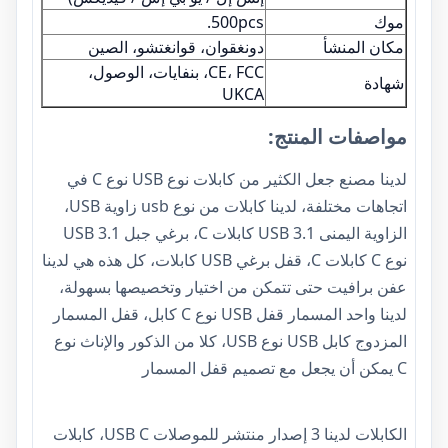
موك
500pcs.
مكان المنشأ
دونغقوان، قوانغتشو، الصين
CE، FCC، بنفايات، الوصول،
شهادة
UKCA
مواصفات المنتج:
لدينا مصنع جعل الكثير من كابلات نوع USB نوع C في
اتجاهات مختلفة، لدينا كابلات من نوع usb زاوية USB،
الزاوية اليمنى USB 3.1 كابلات C، برغي جبل USB 3.1
نوع C كابلات C، قفل برغي USB كابلات، كل هذه هي لدينا
عفن برافيت حتى تتمكن من اختيار وتخصيصها بسهولة،
لدينا
واحد المسمار قفل USB نوع C كابل
، قفل المسمار
المزدوج كابل USB نوع USB، كلا من الذكور والإناث نوع
C يمكن أن يجعل مع تصميم قفل المسمار
الكابلات لدينا 3 إصدار منتشر للموصلات USB C، كابلات