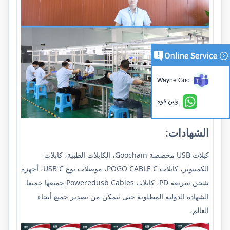
Wayne Guo
واين قوه
الشهادات:
كبلات USB مخصصة Goochain، الكابلات الطبية، كابلات
الكمبيوتر، كابلات POGO CABLE C، موصلات نوع USB C، أجهزة
شحن سريعة PD، كابلات Poweredusb Cables جميعها جميعا
الشهادة الدولية المطلوبة حتى نتمكن من تصدير جميع أنحاء
العالم،