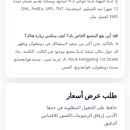
ج: لدينا المهلة لدينا حوالي 2-4 أسابيع، ويمكننا تقديم ضمان لمدة
12 شهرا منذ التسليم. استخدمنا DHL، FedEx، UPS، TNT،
EMS كعميل مثل.
q6: أين يقع المصنع الخاص بك؟ كيف يمكنني زيارة هناك؟
a: بالتأكيد. نحن أكثر من سعيد لاستقبالك في دونغقوان ويظهر
لك حول مكان عملنا. لدينا مصنع موجود في الثالث. الكلمة، بناء
A، No.8 Kangyang 1st Street، قرية شبى، مدينة هوانغجيانغ،
مدينة دونغقوان، قوانغدونغ، الصين.
طلب عرض أسعار
حافظ على الحقول المطلوبة في حدها
الأدنى. إرفاق الرسومات/الصور للاقتباس
الدقيق.