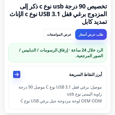
تخصيص 90 درجة usb نوع c ذكر إلى
المزدوج برغي قفل USB 3.1 نوع c الإناث
تمديد كابل
طلب عرض أسعار
عرض المواصفات
الرد خلال 24 ساعة · إرفاق الرسومات / الدبابيس /
الصور المرجعية.
أبرز النقاط السريعة
موصل: برغي قفل USB 3.1 نوع C موصل 90 درجة
زاوية اليمنى نوع usb
OEM ODM لوحة مزدوجة جبل برغي USB نوع C
مواصفات كابل
الحالي: 3A أو سعة مخصصة هي الدعم