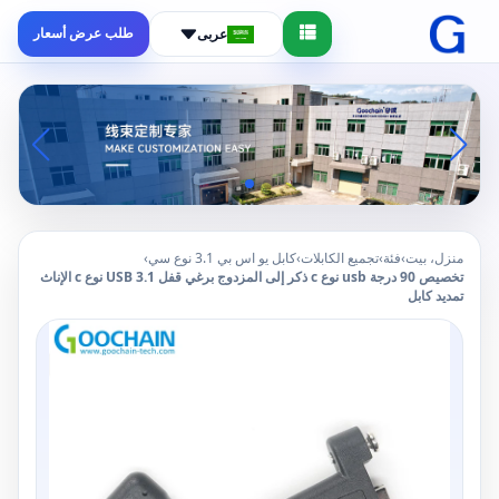
طلب عرض أسعار
عربى
منزل، بيت
›
فئة
›
تجميع الكابلات
›
كابل يو اس بي 3.1 نوع سي
›
تخصيص 90 درجة usb نوع c ذكر إلى المزدوج برغي قفل USB 3.1 نوع c الإناث
تمديد كابل