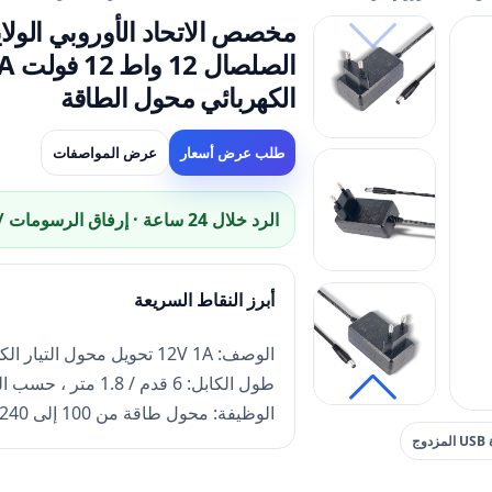
الكهربائي محول الطاقة
طلب عرض أسعار
عرض المواصفات
الرد خلال 24 ساعة · إرفاق الرسومات / الدبابيس / الصور المرجعية.
أبرز النقاط السريعة
الوصف: 12V 1A تحويل محول التيار الكهربائي
طول الكابل: 6 قدم / 1.8 متر ، حسب الطلب
الوظيفة: محول طاقة من 100 إلى 240 فولت إلى 12 فولت تيار مستمر
لون أسود
المهلة الزمنية: عينة 3 أيام ، الإنتاج الضخم 15 يومًا