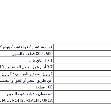
فوب شنتشن / قوانغتشو / هونغ كو
500 ، 000 قطعة / الشهر
T / T ، باي بال.
3-7 أيام عمل لجعل العينة. من 10 إلى 15 يوم عمل للإنتاج.
كرتون التصدير القياسي / كرتو
عن طريق البحر أو الجو أو التسليم السريع (FEDEX
100 قطعة
دونغقوان ، قوانغتشو ، الصين
، FCC ، ROHS ، REACH ، UKCA