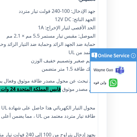
جهد الإدخال: 100-240 فولت تيار متردد
الجهد الناتج: 12V DC
الحد الأقصى لتيار الإخراج: 1A
الموصل: مقبس تيار مستمر 5.5 مم × 2.1 مم
حماية ضد الجهد الزائد وحماية ضد التيار الزائد و
معتمد من UL
حجم صغير وتصميم خفيف الوزن
سلك طاقة 1.5 متر متضمن
Wayne Guo
هل تبحث عن محول مصدر طاقة موثوق وفعال يمكنه ت
واين قوه
من مصدر موثوق
قابس المملكة المتحدة 24 وات 12 فولت 2 أمبير التيار الكهربائي.
م
طاقة تيار متردد معتمد من UL ، مما يضمن أعلى مستوى من مراقبة الجودة.