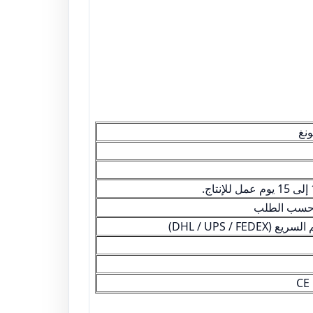
نغ
ن حسب الطلب
DHL / UPS / )
CE 