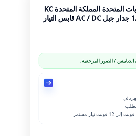
مخصص الاتحاد الأوروبي الولايات المتحدة المملكة المتحدة KC
الصلصال 12 واط 12 فولت 1A جدار جبل AC / DC قابس التيار