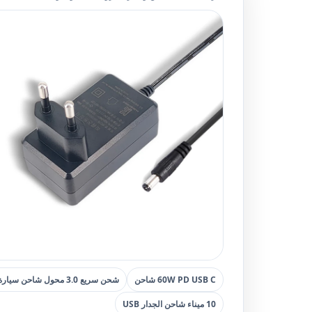
60W PD USB C شاحن
شحن سريع 3.0 محول شاحن سيارة USB المزدوج
10 ميناء شاحن الجدار USB