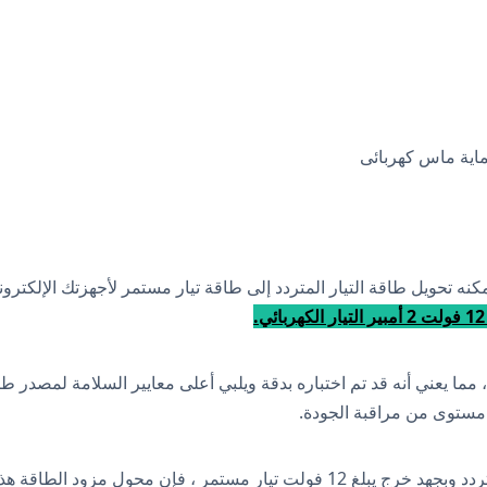
حماية ماس كهربائى
حويل طاقة التيار المتردد إلى طاقة تيار مستمر لأجهزتك الإلكتروني
حول التيار الكهربائي هذا حاصل على شهادة UL ، مما يعني أنه قد تم اختباره بدقة ويلبي أعلى معايير
بجهد إدخال يتراوح من 100 إلى 240 فولت تيار متردد وبجهد خرج يبلغ 12 فولت تيار