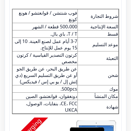
فوب شنتشن / قوانغتشو / هونغ
شروط التجارة
كونغ
السعة الإنتاجية
500،000 قطعة / الشهر
قسط
T / T، باي بال.
3-7 أيام عمل لصنع العينة. 10 إلى
موعد التسليم
15 يوم عمل للإنتاج.
كرتون التصدير القياسية / كرتون
التعبئة
مخصص
عن طريق البحر، عن طريق الجو
شحن
أو عن طريق التسليم السريع (دي
إتش إل / يو بي إس / فيديكس)
موك
500pcs.
مكان المنشأ
دونغقوان، قوانغتشو، الصين
CE، FCC، بنفايات، الوصول،
شهادة
UKCA