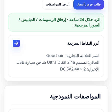
طلب عرض أسعار
عرض المواصفات
الرد خلال 24 ساعة · إرفاق الرسومات / الدبابيس /
الصور المرجعية.
أبرز النقاط السريعة
اسم العلامة التجارية: Goochain
الحالي: تصميم Ultra Dual 2.4a شاحن سيارة USB
الإخراج: DC 5V2.4A × 2
اللون: أبيض، أسود
اثنين من المنافذ تضخ 24 واط من السلطة. هذا يكفي
لشحن اثنين من أجهزة iPad في وقت واحد
المواصفات النموذجية
2 سبيكة فلوش صالح محول السيارة مع الصمام
الأزرق