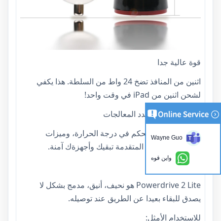
قوة عالية جدا
اثنين من المنافذ تضخ 24 واط من السلطة. هذا يكفي
لشحن اثنين من iPad في وقت واحد!
نظام السلامة متعدد المعالجات
حماية الطفرة، التحكم في درجة الحرارة، وميزات
Wayne Guo
السلامة المتقدمة المتقدمة تبقيك وأجهزةك آمنة.
واين قوه
تصميم مضغوط
Powerdrive 2 Lite هو نحيف، أنيق، مدمج بشكل لا
يصدق للبقاء بعيدا عن الطريق عند توصيله.
للاستخدام الأمثل: