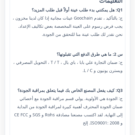
التعليمات
Q1: هل يمكنني بدء طلب عينة أولاً قبل طلب المزيد؟
ج: بالتأكيد ، تقدم Goochain عينات مجانية إذا كان لدينا مخزون ،
يجب فرض رسوم على العينة المخصصة بعض تكاليف الإعداد.
نحن نقدر لك طلب عينة منا للتحقق من الجودة.
س 2: ما هي طرق الدفع التي تقبلونها؟
ج: ضمان التجارة علي بابا ، باي بال ، T / T ، التحويل المصرفي ،
ويسترن يونيون و L / C.
Q3: كيف يفعل المصنع الخاص بك فيما يتعلق بمراقبة الجودة؟
ج: الجودة هي الأولوية. يولي قسم مراقبة الجودة مع أخصائي
ضمان الجودة المحترف أهمية كبيرة لمراقبة الجودة من البداية
إلى النهاية. لقد اكتسب مصنعنا مصادقة Rohs و SGS و CE FCC
و ISO9001: 2008. إلخ