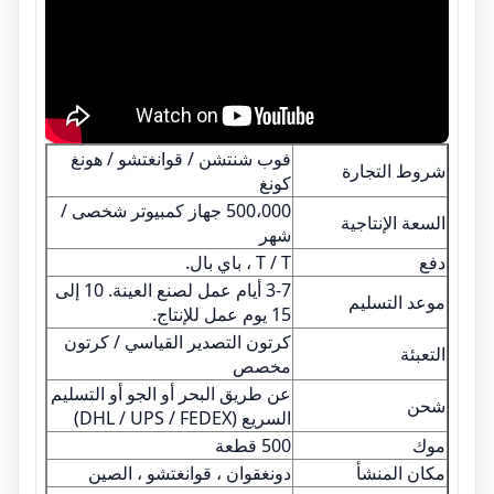
فوب شنتشن / قوانغتشو / هونغ
شروط التجارة
كونغ
500،000 جهاز كمبيوتر شخصى /
السعة الإنتاجية
شهر
دفع
T / T ، باي بال.
3-7 أيام عمل لصنع العينة. 10 إلى
موعد التسليم
15 يوم عمل للإنتاج.
كرتون التصدير القياسي / كرتون
التعبئة
مخصص
عن طريق البحر أو الجو أو التسليم
شحن
السريع (DHL / UPS / FEDEX)
موك
500 قطعة
مكان المنشأ
دونغقوان ، قوانغتشو ، الصين