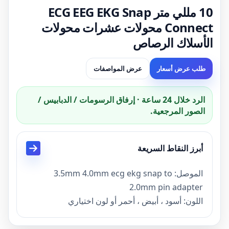
10 مللي متر ECG EEG EKG Snap
Connect محولات عشرات محولات
الأسلاك الرصاص
طلب عرض أسعار
عرض المواصفات
الرد خلال 24 ساعة · إرفاق الرسومات / الدبابيس /
الصور المرجعية.
أبرز النقاط السريعة
الموصل: 3.5mm 4.0mm ecg ekg snap to
2.0mm pin adapter
اللون: أسود ، أبيض ، أحمر أو لون اختياري
النوع: 2.0 مللي متر قطب كهربائي إلى 10 مللي متر
أنثى ECG ECG محول المفاجئة