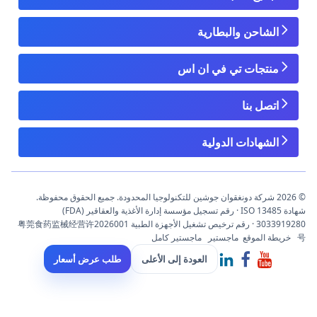
الشاحن والبطارية
منتجات تي في ان اس
اتصل بنا
الشهادات الدولية
© 2026 شركة دونغقوان جوشين للتكنولوجيا المحدودة. جميع الحقوق محفوظة.
شهادة ISO 13485 · رقم تسجيل مؤسسة إدارة الأغذية والعقاقير (FDA)
3033919280 · رقم ترخيص تشغيل الأجهزة الطبية 粤莞食药监械经营许2026001
号
خريطة الموقع
ماجستير
ماجستير كامل
العودة إلى الأعلى
طلب عرض أسعار