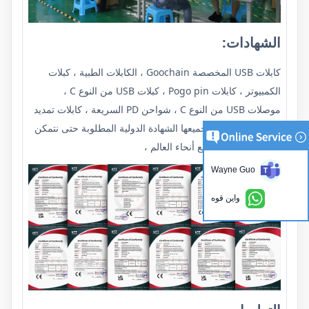
الشهادات:
كابلات USB المخصصة Goochain ، الكابلات الطبية ، كبلات
الكمبيوتر ، كابلات Pogo pin ، كبلات USB من النوع C ،
موصلات USB من النوع C ، شواحن PD السريعة ، كابلات تمديد
USB ، لقد اجتازت جميعها الشهادة الدولية المطلوبة حتى نتمكن
من التصدير في جميع أنحاء العالم ،
Wayne Guo
واين قوه