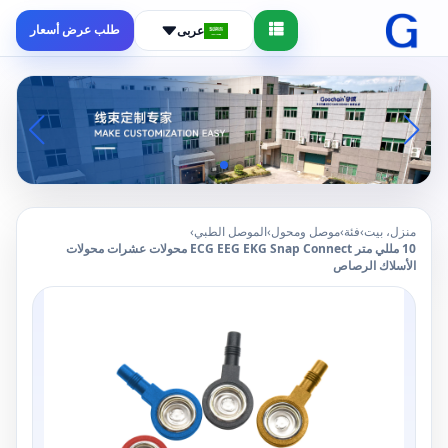
طلب عرض أسعار
عربى
منزل، بيت
›
فئة
›
موصل ومحول
›
الموصل الطبي
›
10 مللي متر ECG EEG EKG Snap Connect محولات عشرات محولات
الأسلاك الرصاص