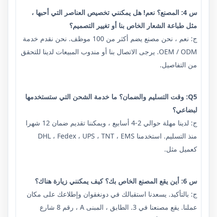
س 4: المصنع؟ نعم! هل يمكنني تخصيص العناصر التي أحبها ،
مثل طباعة الشعار الخاص بنا أو تغيير التصميم؟
ج: نعم ، نحن مصنع يضم أكثر من 100 موظف. نحن نقدم خدمة
OEM / ODM. يرجى الاتصال بنا أو مندوب المبيعات لدينا للتحقق
من التفاصيل.
Q5: وقت التسليم والضمان؟ ما خدمة الشحن التي ستستخدمها
لبضاعي؟
ج: لدينا مهلة حوالي 2-4 أسابيع ، ويمكننا تقديم ضمان 12 شهرا
منذ التسليم. استخدمنا DHL ، Fedex ، UPS ، TNT ، EMS
كعميل مثل.
س 6: أين يقع المصنع الخاص بك؟ كيف يمكنني زيارة هناك؟
ج: بالتأكيد. يسعدنا استقبالك في دونغقوان وإطلاعك على مكان
عملنا. يقع مصنعنا في 3. الطابق ، المبنى A ، رقم 8 شارع