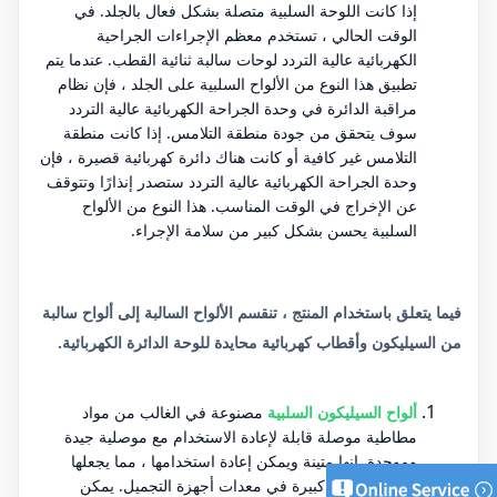
إذا كانت اللوحة السلبية متصلة بشكل فعال بالجلد. في
الوقت الحالي ، تستخدم معظم الإجراءات الجراحية
الكهربائية عالية التردد لوحات سالبة ثنائية القطب. عندما يتم
تطبيق هذا النوع من الألواح السلبية على الجلد ، فإن نظام
مراقبة الدائرة في وحدة الجراحة الكهربائية عالية التردد
سوف يتحقق من جودة منطقة التلامس. إذا كانت منطقة
التلامس غير كافية أو كانت هناك دائرة كهربائية قصيرة ، فإن
وحدة الجراحة الكهربائية عالية التردد ستصدر إنذارًا وتتوقف
عن الإخراج في الوقت المناسب. هذا النوع من الألواح
السلبية يحسن بشكل كبير من سلامة الإجراء.
فيما يتعلق باستخدام المنتج ، تنقسم الألواح السالبة إلى ألواح سالبة
من السيليكون وأقطاب كهربائية محايدة للوحة الدائرة الكهربائية.
ألواح السيليكون السلبية
مصنوعة في الغالب من مواد
مطاطية موصلة قابلة لإعادة الاستخدام مع موصلية جيدة
وموحدة. إنها متينة ويمكن إعادة استخدامها ، مما يجعلها
تحظى بشعبية كبيرة في معدات أجهزة التجميل. يمكن