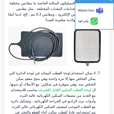
تخصيص ألواح السيليكون السالبة الخاصة بنا بمقابس مختلفة
لتتكيف مع استخدامات المعدات المختلفة ، مثل مقابس
Wayne Guo
Lemo ، ودبابيس الإلكترود ، ومقابس 6.3 مم ، إلخ. لدينا أيضًا
لوحات دوائر فولاذية مقاومة للصدأ.
واين قوه
لا يمكن استخدام لوحة القطب المحايد في لوحة الدائرة التي
يمكن التخلص منها إلا مرة واحدة وهي منتج معقم يمكن
التخلص منه. وهي متوفرة في شكلين: مع الأسلاك أو بدونها.
ال
لوحة القطب السلبي القابل للتصرف
مناسب للاستخدام
مع العديد من مضيفات السكين الكهربائية عالية التردد
وأدوات تردد الراديو في الجراحة الكهربائية ، وتشكيل دائرة
مع القطب الموجب لمضيف السكين الكهربائي عالي التردد.
يتم استخدامه عادةً كقطب سالب أثناء القطع والتخثر في