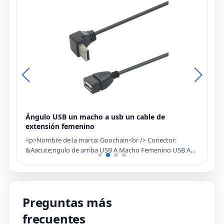
Ángulo USB un macho a usb un cable de
P
extensión femenino
R
<p>Nombre de la marca: Goochain<br /> Conector:
<
&Aacute;ngulo de arriba USB A Macho Femenino USB A
R
Conector<br /> Extensi&oacute;n personalizada USB Un
D
macho a una especificaci&oacute;n de cable femenino<br
p
r
/> Corriente: 2.4A o capacidad personalizada es el
d
soporte<br /> Man&oacute;metro: 3.5mm<br /> Uso: use
e
Preguntas más
este cable USB de extensi&oacute;n para ampliar sus
c
cables de carga</p>
frecuentes