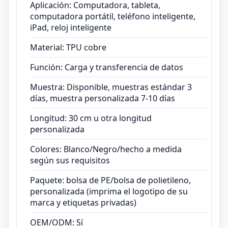
Aplicación: Computadora, tableta,
Paquete: bolsa de PE/bolsa de polietileno,
computadora portátil, teléfono inteligente,
personalizada (imprima el logotipo de su
iPad, reloj inteligente
marca y etiquetas privadas)
Material: TPU cobre
OEM/ODM: Sí
Función: Carga y transferencia de datos
Comprobado: inspección de control de
calidad 100% antes del envío
Muestra: Disponible, muestras estándar 3
días, muestra personalizada 7-10 días
Longitud: 30 cm u otra longitud
personalizada
Colores: Blanco/Negro/hecho a medida
según sus requisitos
Paquete: bolsa de PE/bolsa de polietileno,
personalizada (imprima el logotipo de su
marca y etiquetas privadas)
OEM/ODM: Sí