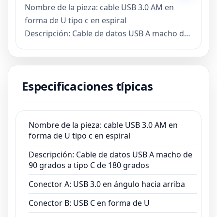
Nombre de la pieza: cable USB 3.0 AM en
forma de U tipo c en espiral
Descripción: Cable de datos USB A macho de
90 grados a tipo C de 180 grados
Conector A: USB 3.0 en ángulo hacia arriba
Conector B: USB C en forma de U
Especificaciones típicas
Aplicación: Computadora, tableta,
computadora portátil, teléfono inteligente,
iPad, reloj inteligente
Nombre de la pieza: cable USB 3.0 AM en
Material: TPU cobre
forma de U tipo c en espiral
Función: Carga y transferencia de datos
Muestra: Disponible, muestras estándar 3
Descripción: Cable de datos USB A macho de
días, muestra personalizada 7-10 días
90 grados a tipo C de 180 grados
Longitud: 30 cm u otra longitud
Conector A: USB 3.0 en ángulo hacia arriba
personalizada
Conector B: USB C en forma de U
Colores: Blanco/Negro/hecho a medida
según sus requisitos