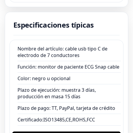
Color: negro u opcional
Plazo de ejecución: muestra 3 días,
producción en masa 15 días
Especificaciones típicas
Plazo de pago: TT, PayPal, tarjeta de crédito
Certificado:ISO13485,CE,ROHS,FCC
Nombre del artículo: cable usb tipo C de
electrodo de 7 conductores
Función: monitor de paciente ECG Snap cable
Color: negro u opcional
Plazo de ejecución: muestra 3 días,
producción en masa 15 días
Plazo de pago: TT, PayPal, tarjeta de crédito
Certificado:ISO13485,CE,ROHS,FCC