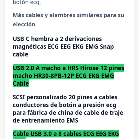
botón ecg,
Más cables y alambres similares para su
elección
USB C hembra a 2 derivaciones
magnéticas ECG EEG EKG EMG Snap
cable
USB 2.0 A macho a HRS Hirose 12 pines
macho HR30-8PB-12P ECG EKG EMG
Cable
SCSI personalizado 20 pines a cables
conductores de botón a presión ecg
para fábrica de china de cable de traje
de entrenamiento EMS
Cable USB 3.0 a 8 cables ECG EEG EKG