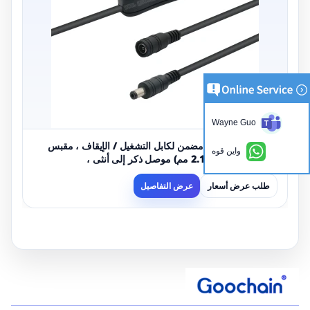
Wayne Guo
شريط إضاءة LED مضمن لكابل التشغيل / الإيقاف ، مقبس
واين قوه
تيار مستمر (5.5 × 2.1 مم) موصل ذكر إلى أنثى ،
طلب عرض أسعار
عرض التفاصيل