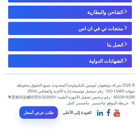
الشاحن والبطارية
منتجات تي في ان اس
اتصل بنا
الشهادات الدولية
© 2026 شركة دونغقوان جوشين للتكنولوجيا المحدودة. جميع الحقوق محفوظة.
شهادة ISO 13485 · رقم تسجيل مؤسسة إدارة الأغذية والعقاقير (FDA)
3033919280 · رقم ترخيص تشغيل الأجهزة الطبية 粤莞食药监械经营许2026001
号
خريطة الموقع
ماجستير
ماجستير كامل
العودة إلى الأعلى
طلب عرض أسعار