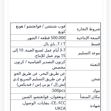
فوب شنتشن / قوانغتشو / هونغ
شروط التجارة
كونغ
السعة الإنتاجية
500،000 قطعة / الشهر
قسط
T / T، باي بال.
3-7 أيام عمل لصنع العينة. 10 إلى
موعد التسليم
15 يوم عمل للإنتاج.
كرتون التصدير القياسية / كرتون
التعبئة
مخصص
عن طريق البحر، عن طريق الجو
شحن
أو عن طريق التسليم السريع (دي
إتش إل / يو بي إس / فيديكس)
موك
500pcs.
مكان المنشأ
دونغقوان، قوانغتشو، الصين
CE، FCC، بنفايات، الوصول،
شهادة
UKCA