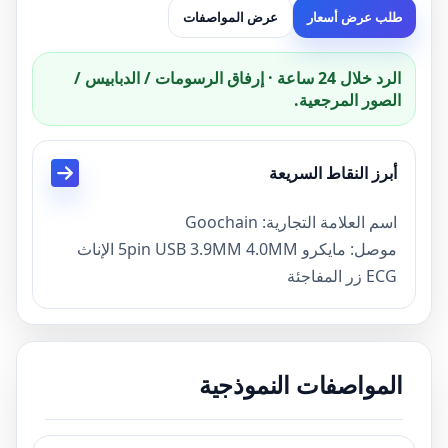
طلب عرض أسعار
عرض المواصفات
الرد خلال 24 ساعة · إرفاق الرسومات / الدبابيس /
الصور المرجعية.
أبرز النقاط السريعة
اسم العلامة التجارية: Goochain
موصل: مايكرو 5pin USB 3.9MM 4.0MM الإناث
ECG زر المفاجئة
ECG الرصاص الأسلاك مواصفات كابل
مقياس الكابلات: 24AWG
قطر الكابلات: كاليفورنيا. 2.5MM MM كابل
المواصفات النموذجية
متطلبات النظام
متوافق مع شاشات ECG، أجهزة علاج المرضى التي
requrie A MICRO USB Suck و ECG Snap