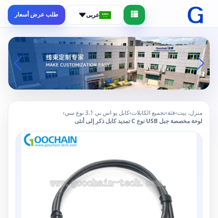
طلب عرض أسعار
عربى
منزل، بيت
›
فئة
›
تجميع الكابلات
›
كابل يو اس بي 3.1 نوع سي
›
لوحة مخصصة جبل USB نوع C تمديد كابل ذكر إلى أنثى