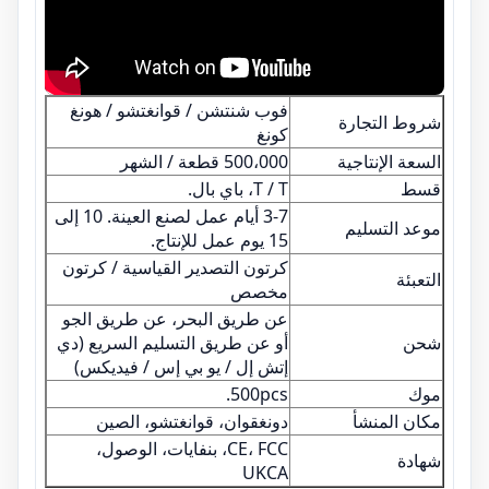
فوب شنتشن / قوانغتشو / هونغ
شروط التجارة
كونغ
السعة الإنتاجية
500،000 قطعة / الشهر
قسط
T / T، باي بال.
3-7 أيام عمل لصنع العينة. 10 إلى
موعد التسليم
15 يوم عمل للإنتاج.
كرتون التصدير القياسية / كرتون
التعبئة
مخصص
عن طريق البحر، عن طريق الجو
شحن
أو عن طريق التسليم السريع (دي
إتش إل / يو بي إس / فيديكس)
موك
500pcs.
مكان المنشأ
دونغقوان، قوانغتشو، الصين
CE، FCC، بنفايات، الوصول،
شهادة
UKCA