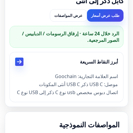
كابل ذكر إلى أنثى
طلب عرض أسعار
عرض المواصفات
الرد خلال 24 ساعة · إرفاق الرسومات / الدبابيس /
الصور المرجعية.
أبرز النقاط السريعة
اسم العلامة التجارية: Goochain
موصل: USB C ذكر USB C أنثى المكونات
اتصال دبوس مخصص usb نوع C ذكر إلى USB نوع C
أنثى كابل المواصفات
الحالي: 2.4A أو القدرة المخصصة هي الدعم
مقياس الكابلات: 4.5mm
المواصفات النموذجية
تصميم خاص مخصص USB 3.1 نوع ج تمديد كابل مع
لوحة جبل برغي قفل التصميم