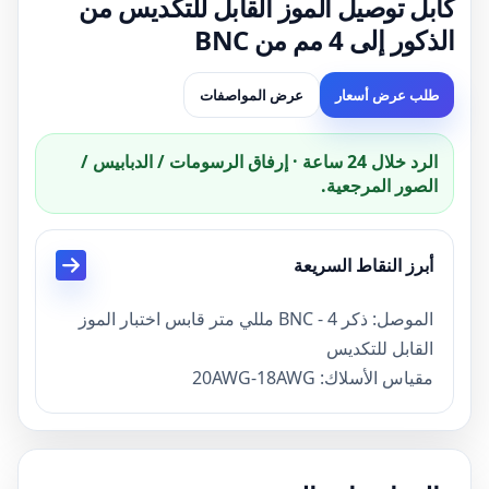
كابل توصيل الموز القابل للتكديس من
الذكور إلى 4 مم من BNC
طلب عرض أسعار
عرض المواصفات
الرد خلال 24 ساعة · إرفاق الرسومات / الدبابيس /
الصور المرجعية.
أبرز النقاط السريعة
الموصل: ذكر BNC - 4 مللي متر قابس اختبار الموز
القابل للتكديس
مقياس الأسلاك: 20AWG-18AWG
اللون: لون مختلف متاح
طول الكابل: 1 متر أو الطول الاختياري مقبول
موك: 100 قطعة