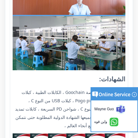
الشهادات:
كابلات USB المخصصة Goochain ، الكابلات الطبية ، كبلات
الكمبيوتر ، كابلات Pogo pin ، كبلات USB من النوع C ،
موصلات USB من النوع C ، شواحن PD السريعة ، كابلات تمديد
Wayne Guo
USB ، لقد اجتازت جميعها الشهادة الدولية المطلوبة حتى نتمكن
واين قوه
من التصدير في جميع أنحاء العالم ،