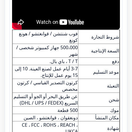
فوب شنتشن / قوانغتشو / هونغ
شروط التجارة
كونغ
500،000 جهاز كمبيوتر شخصى /
السعة الإنتاجية
شهر
دفع
T / T ، باي بال.
3-7 أيام عمل لصنع العينة. 10 إلى
موعد التسليم
15 يوم عمل للإنتاج.
كرتون التصدير القياسي / كرتون
التعبئة
مخصص
عن طريق البحر أو الجو أو التسليم
شحن
السريع (DHL / UPS / FEDEX)
موك
500 قطعة
مكان المنشأ
دونغقوان ، قوانغتشو ، الصين
CE ، FCC ، ROHS ، REACH ،
شهادة
UKCA