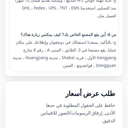
ج: لدينا مهلة حوالي 2-4 أسابيع ، ويمكننا تقديم ضمان 12 شهرا
منذ التسليم. استخدمنا DHL ، Fedex ، UPS ، TNT ، EMS
كعميل مثل.
س 6: أين يقع المصنع الخاص بك؟ كيف يمكنني زيارة هناك؟
ج: بالتأكيد. يسعدنا استقبالك في دونغقوان وإطلاعك على مكان
عملنا. يقع مصنعنا في 3. الطابق ، المبنى A ، رقم 8 شارع
Kangyang الأول ، قرية Shebei ، مدينة Huangjiang ، مدينة
Dongguan ، قوانغدونغ ، الصين.
طلب عرض أسعار
حافظ على الحقول المطلوبة في حدها
الأدنى. إرفاق الرسومات/الصور للاقتباس
الدقيق.