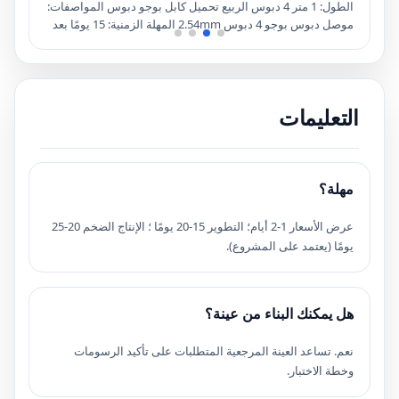
الطول: 1 متر 4 دبوس الربيع تحميل كابل بوجو دبوس المواصفات:
ف
موصل دبوس بوجو 4 دبوس 2.54mm المهلة الزمنية: 15 يومًا بعد
تقديم الطلب اللون: لون مخصص مقبول موك: 100 قطعة مصطلح
الدفع: TT ، PAYPAL ، بطاقة الائتمان
م، عينة
الائت
 />
التعليمات
ة
مهلة؟
عرض الأسعار 1-2 أيام؛ التطوير 15-20 يومًا ؛ الإنتاج الضخم 20-25
يومًا (يعتمد على المشروع).
هل يمكنك البناء من عينة؟
نعم. تساعد العينة المرجعية المتطلبات على تأكيد الرسومات
وخطة الاختبار.