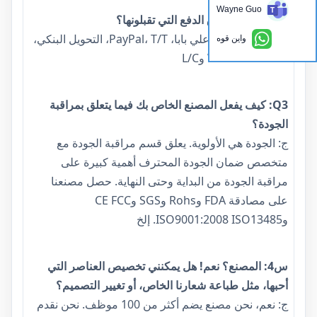
Wayne Guo
س2: ما هي طرق الدفع التي تقبلونها؟
ج: ضمان التجارة علي بابا، PayPal، T/T، التحويل البنكي،
واين قوه
Western Union وL/C
Q3: كيف يفعل المصنع الخاص بك فيما يتعلق بمراقبة
الجودة؟
ج: الجودة هي الأولوية. يعلق قسم مراقبة الجودة مع
متخصص ضمان الجودة المحترف أهمية كبيرة على
مراقبة الجودة من البداية وحتى النهاية. حصل مصنعنا
على مصادقة FDA وRohs وSGS وCE FCC
وISO9001:2008 ISO13485. إلخ
س4: المصنع؟ نعم! هل يمكنني تخصيص العناصر التي
أحبها، مثل طباعة شعارنا الخاص، أو تغيير التصميم؟
ج: نعم، نحن مصنع يضم أكثر من 100 موظف. نحن نقدم