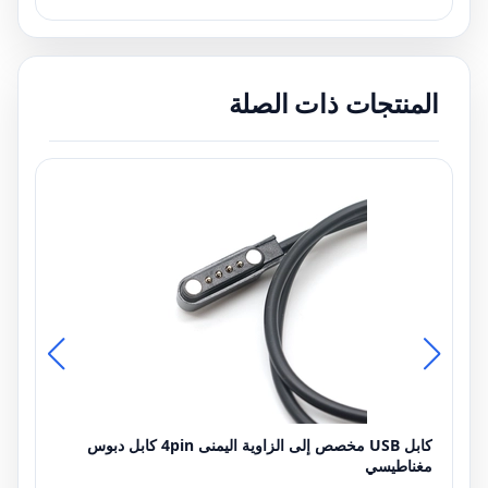
المنتجات ذات الصلة
كابل USB مخصص إلى الزاوية اليمنى 4pin كابل دبوس
مغناطيسي
أنثى جاك