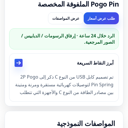
Pogo Pin الملفوفة المخصصة
طلب عرض أسعار
عرض المواصفات
الرد خلال 24 ساعة · إرفاق الرسومات / الدبابيس /
الصور المرجعية.
أبرز النقاط السريعة
تم تصميم كابل USB من النوع C ذكر إلى 2P Pogo
Pin Spring لتوصيلات كهربائية مستقرة ومرنة ومتينة
بين مصادر الطاقة من النوع C والأجهزة التي تتطلب
واجهة Pogo Pin ذات دبوسين. يضمن تصميم الكابل
الملتف (الزنبركي) مرونة ممتازة، ويمنع التشابك،
ويسمح بسهولة التمديد والسحب - وهو مثالي للأجهزة
المواصفات النموذجية
الطبية وقواعد الشحن والأدوات المحمولة وأجهزة