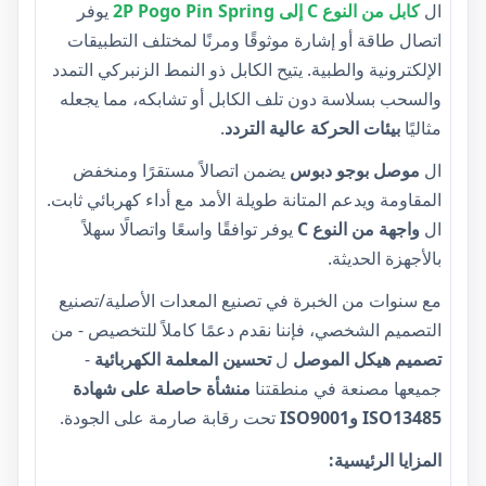
ال
كابل من النوع C إلى 2P Pogo Pin Spring
يوفر
اتصال طاقة أو إشارة موثوقًا ومرنًا لمختلف التطبيقات
الإلكترونية والطبية. يتيح الكابل ذو النمط الزنبركي التمدد
والسحب بسلاسة دون تلف الكابل أو تشابكه، مما يجعله
مثاليًا
بيئات الحركة عالية التردد
.
ال
موصل بوجو دبوس
يضمن اتصالاً مستقرًا ومنخفض
المقاومة ويدعم المتانة طويلة الأمد مع أداء كهربائي ثابت.
ال
واجهة من النوع C
يوفر توافقًا واسعًا واتصالًا سهلاً
بالأجهزة الحديثة.
مع سنوات من الخبرة في تصنيع المعدات الأصلية/تصنيع
التصميم الشخصي، فإننا نقدم دعمًا كاملاً للتخصيص - من
تصميم هيكل الموصل
ل
تحسين المعلمة الكهربائية
-
جميعها مصنعة في منطقتنا
منشأة حاصلة على شهادة
ISO13485 وISO9001
تحت رقابة صارمة على الجودة.
المزايا الرئيسية: