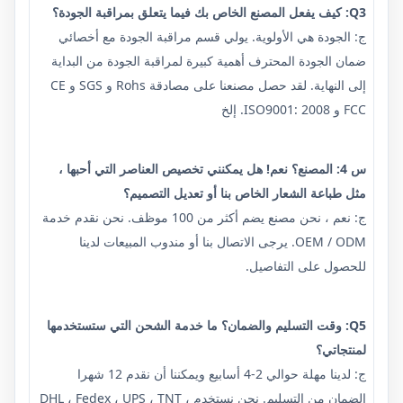
Q3: كيف يفعل المصنع الخاص بك فيما يتعلق بمراقبة الجودة؟
ج: الجودة هي الأولوية. يولي قسم مراقبة الجودة مع أخصائي
ضمان الجودة المحترف أهمية كبيرة لمراقبة الجودة من البداية
إلى النهاية. لقد حصل مصنعنا على مصادقة Rohs و SGS و CE
FCC و ISO9001: 2008. إلخ
س 4: المصنع؟ نعم! هل يمكنني تخصيص العناصر التي أحبها ،
مثل طباعة الشعار الخاص بنا أو تعديل التصميم؟
ج: نعم ، نحن مصنع يضم أكثر من 100 موظف. نحن نقدم خدمة
OEM / ODM. يرجى الاتصال بنا أو مندوب المبيعات لدينا
للحصول على التفاصيل.
Q5: وقت التسليم والضمان؟ ما خدمة الشحن التي ستستخدمها
لمنتجاتي؟
ج: لدينا مهلة حوالي 2-4 أسابيع ويمكننا أن نقدم 12 شهرا
الضمان من التسليم. نحن نستخدم DHL ، Fedex ، UPS ، TNT ،