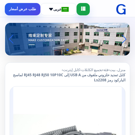
طلب عرض أسعار
عربى
منزل، بيت
›
فئة
›
تجميع الكابلات
›
كابل إيثرنت
›
كابل تمديد حلزوني ملفوف من USB A إلى RJ45 RJ48 RJ50 10P10C لماسح
الباركود رمز Ls2208