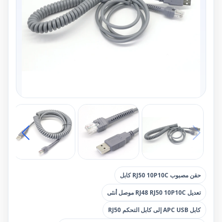
حقن مصبوب RJ50 10P10C كابل
تعديل RJ48 RJ50 10P10C موصل أنثى
كابل APC USB إلى كابل التحكم RJ50