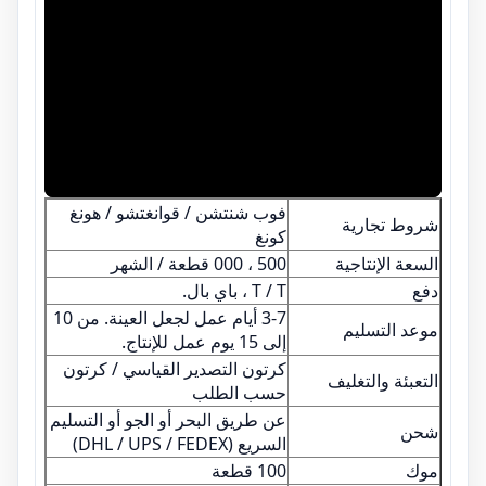
فوب شنتشن / قوانغتشو / هونغ
شروط تجارية
كونغ
السعة الإنتاجية
500 ، 000 قطعة / الشهر
دفع
T / T ، باي بال.
3-7 أيام عمل لجعل العينة. من 10
موعد التسليم
إلى 15 يوم عمل للإنتاج.
كرتون التصدير القياسي / كرتون
التعبئة والتغليف
حسب الطلب
عن طريق البحر أو الجو أو التسليم
شحن
السريع (DHL / UPS / FEDEX)
موك
100 قطعة