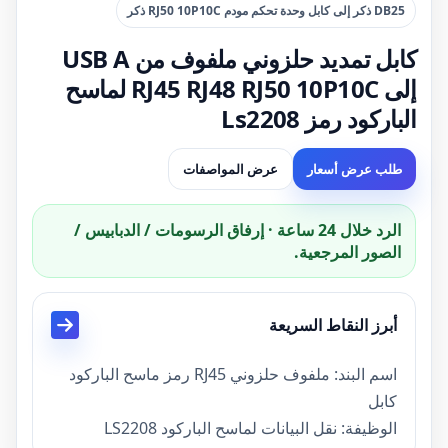
DB25 ذكر إلى كابل وحدة تحكم مودم RJ50 10P10C ذكر
كابل تمديد حلزوني ملفوف من USB A
إلى RJ45 RJ48 RJ50 10P10C لماسح
الباركود رمز Ls2208
طلب عرض أسعار
عرض المواصفات
الرد خلال 24 ساعة · إرفاق الرسومات / الدبابيس /
الصور المرجعية.
أبرز النقاط السريعة
اسم البند: ملفوف حلزوني RJ45 رمز ماسح الباركود
كابل
الوظيفة: نقل البيانات لماسح الباركود LS2208