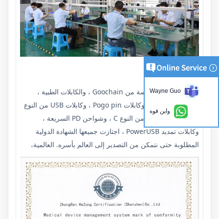
الشهادات:
كابلات USB المخصصة من Goochain ، والكابلات الطبية ،
Wayne Guo
وكابلات الكمبيوتر ، وكابلات Pogo pin ، وكابلات USB من النوع
واين قوه
C ، وموصلات USB من النوع C ، وشواحن PD السريعة ،
وكابلات تمديد PowerUSB ، اجتازت جميعها الشهادة الدولية
المطلوبة حتى نتمكن من التصدير إلى العالم بأسره. العالمية،