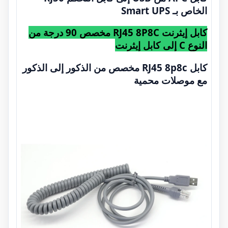
الخاص بـ Smart UPS
كابل إيثرنت RJ45 8P8C مخصص 90 درجة من
النوع C إلى كابل إيثرنت
كابل RJ45 8p8c مخصص من الذكور إلى الذكور
مع موصلات محمية