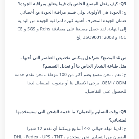
Q3: كيف يفعل المصنع الخاص بك فيما يتعلق بمراقبة الجودة؟
ج: الجودة هي الأولوية. يولي قسم مراقبة الجودة مع أخصائي
ضمان الجودة المحترف أهمية كبيرة لمراقبة الجودة من البداية
إلى النهاية. لقد حصل مصنعنا على مصادقة Rohs و SGS و CE
FCC و ISO9001: 2008. إلخ
س 4: المصنع؟ نعم! هل يمكنني تخصيص العناصر التي أحبها ،
مثل طباعة الشعار الخاص بنا أو تعديل التصميم؟
ج: نعم ، نحن مصنع يضم أكثر من 100 موظف. نحن نقدم خدمة
OEM / ODM. يرجى الاتصال بنا أو مندوب المبيعات لدينا
للحصول على التفاصيل.
Q5: وقت التسليم والضمان؟ ما خدمة الشحن التي ستستخدمها
لمنتجاتي؟
ج: لدينا مهلة حوالي 2-4 أسابيع ويمكننا أن نقدم 12 شهرا
الضمان من التسليم. نحن نستخدم DHL ، Fedex ، UPS ، TNT ،