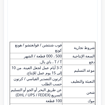
فوب شنتشن / قوانغتشو / هونغ
شروط تجارية
كونغ
السعة الإنتاجية
500 ، 000 قطعة / الشهر
دفع
T / T ، باي بال.
3-7 أيام عمل لجعل العينة. من 10
موعد التسليم
إلى 15 يوم عمل للإنتاج.
كرتون التصدير القياسي / كرتون
التعبئة والتغليف
حسب الطلب
عن طريق البحر أو الجو أو التسليم
شحن
السريع (DHL / UPS / FEDEX)
موك
100 قطعة