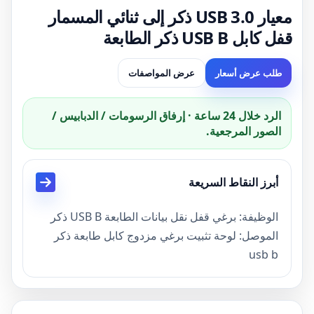
معيار USB 3.0 ذكر إلى ثنائي المسمار
قفل كابل USB B ذكر الطابعة
طلب عرض أسعار
عرض المواصفات
الرد خلال 24 ساعة · إرفاق الرسومات / الدبابيس /
الصور المرجعية.
أبرز النقاط السريعة
الوظيفة: برغي قفل نقل بيانات الطابعة USB B ذكر
الموصل: لوحة تثبيت برغي مزدوج كابل طابعة ذكر
usb b
لون أسود،
الوصف: كابل طابعة ذكر USB 3.0 إلى USB 3.0 B
بتصميم قفل لولبي