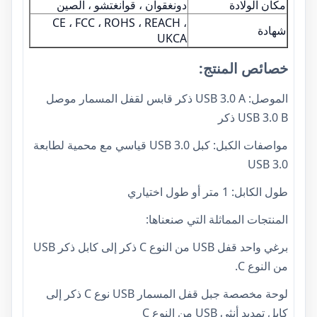
مكان الولادة
دونغقوان ، قوانغتشو ، الصين
CE ، FCC ، ROHS ، REACH ،
شهادة
UKCA
خصائص المنتج:
الموصل: USB 3.0 A ذكر قابس لقفل المسمار موصل
USB 3.0 B ذكر
مواصفات الكبل: كبل USB 3.0 قياسي مع محمية لطابعة
USB 3.0
طول الكابل: 1 متر أو طول اختياري
المنتجات المماثلة التي صنعناها:
برغي واحد قفل USB من النوع C ذكر إلى كابل ذكر USB
من النوع C.
لوحة مخصصة جبل قفل المسمار USB نوع C ذكر إلى
كابل تمديد أنثى USB من النوع C