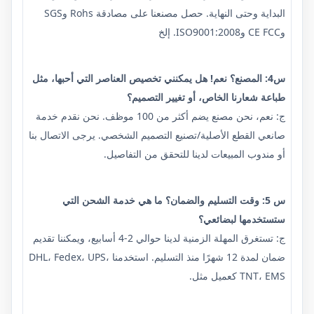
البداية وحتى النهاية. حصل مصنعنا على مصادقة Rohs وSGS
وCE FCC وISO9001:2008. إلخ
س4: المصنع؟ نعم! هل يمكنني تخصيص العناصر التي أحبها، مثل
طباعة شعارنا الخاص، أو تغيير التصميم؟
ج: نعم، نحن مصنع يضم أكثر من 100 موظف. نحن نقدم خدمة
صانعي القطع الأصلية/تصنيع التصميم الشخصي. يرجى الاتصال بنا
أو مندوب المبيعات لدينا للتحقق من التفاصيل.
س 5: وقت التسليم والضمان؟ ما هي خدمة الشحن التي
ستستخدمها لبضائعي؟
ج: تستغرق المهلة الزمنية لدينا حوالي 2-4 أسابيع، ويمكننا تقديم
ضمان لمدة 12 شهرًا منذ التسليم. استخدمنا DHL، Fedex، UPS،
TNT، EMS كعميل مثل.