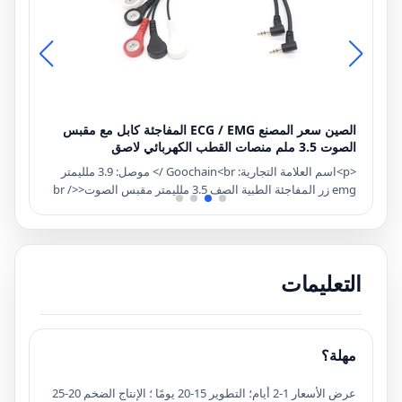
الصين سعر المصنع ECG / EMG المفاجئة كابل مع مقبس
الصوت 3.5 ملم منصات القطب الكهربائي لاصق
مك
<p>اسم العلامة التجارية: Goochain<br /> موصل: 3.9 ملليمتر
<br /> ECG
emg زر المفاجئة الطبية الصف 3.5 ملليمتر مقبس الصوت<br />
ECG EGG المغناطيسي EGG Snap زر LeadWires
PayPal ، بطا
المواصفات<br /> مقياس الكابلات: 24AWG <br /> قطر الكابلات:
كاليفورنيا. 2.0mm<br /> متوافق مع منصات القطبات اللاصقة
التي تتطلب زر المفاجئة ECG 3.9 مم، 4.0 مم</p>
التعليمات
مهلة؟
عرض الأسعار 1-2 أيام؛ التطوير 15-20 يومًا ؛ الإنتاج الضخم 20-25