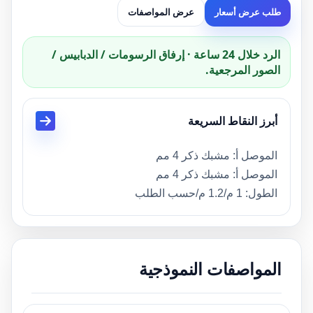
طلب عرض أسعار
عرض المواصفات
الرد خلال 24 ساعة · إرفاق الرسومات / الدبابيس /
الصور المرجعية.
أبرز النقاط السريعة
الموصل أ: مشبك ذكر 4 مم
الموصل أ: مشبك ذكر 4 مم
الطول: 1 م/1.2 م/حسب الطلب
المواد: سيليكون، TPE، TPU، PVC، حسب الطلب
الوصف: مورد الكابلات الطبية المخصصة
التطبيق: جهاز التدليك، آلة تخطيط القلب، معدات
المواصفات النموذجية
التحفيز
OEM/ODM: دعم التخصيص
المهلة الزمنية: عينة 3 أيام، الإنتاج الضخم 15 يوما