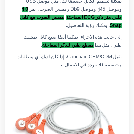
يمكننا تصميم الكابل خصيصًا لك، مثل موصل USB
وموصل rj45 وموصل Db9 ومقبس الصوت، انقر
4.0
مللي متر ذكر ECG المفاجئة
,
مقبس الصوت مع كابل
Snap
,
يمكنك رؤية التفاصيل.
إلى جانب هذه الأجزاء، يمكننا أيضًا صنع كابل بمشبك
طبي، مثل هذا
مقطع طبي للذكر المفاجئة
.
تقبل Goochain OEM/ODM، إذا كان لديك أي متطلبات
مخصصة فلا تتردد في الاتصال بنا