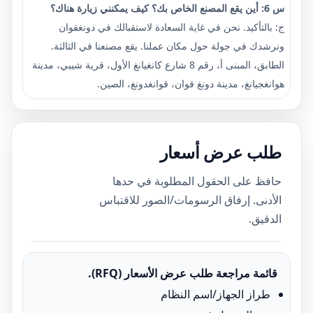
س 6: أين يقع المصنع الخاص بك؟ كيف يمكنني زيارة هناك؟
ج: بالتأكيد. نحن في غاية السعادة لاستقبالك في دونغقوان
ونرشدك في جولة حول مكان عملنا. يقع مصنعنا في الثالثة.
الطابق، المبنى أ، رقم 8 شارع كانغيانغ الأول، قرية شيبي، مدينة
هوانغجيانغ، مدينة دونغ قوان، قوانغدونغ، الصين.
طلب عرض أسعار
حافظ على الحقول المطلوبة في حدها
الأدنى. إرفاق الرسومات/الصور للاقتباس
الدقيق.
قائمة مراجعة طلب عرض الأسعار (RFQ).
طراز الجهاز/اسم النظام