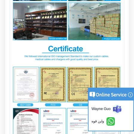
Wayne Guo
واين قوه