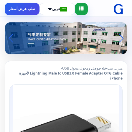
طلب عرض أسعار
عربى
منزل، بيت
›
فئة
›
موصل ومحول
›
محول USB
›
Lightning Male to USB3.0 Female Adapter OTG Cable لأجهزة
iPhone