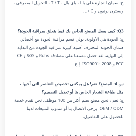
ج: ضمان التجارة علي بابا ، باي بال ، T / T ، التحويل المصرفي ،
ويسترن يونيون و L / C.
Q3: كيف يفعل المصنع الخاص بك فيما يتعلق بمراقبة الجودة؟
ج: الجودة هي الأولوية. يولي قسم مراقبة الجودة مع أخصائي
ضمان الجودة المحترف أهمية كبيرة لمراقبة الجودة من البداية
إلى النهاية. لقد حصل مصنعنا على مصادقة Rohs و SGS و CE
FCC و ISO9001: 2008. إلخ
س 4: المصنع؟ نعم! هل يمكنني تخصيص العناصر التي أحبها ،
مثل طباعة الشعار الخاص بنا أو تعديل التصميم؟
ج: نعم ، نحن مصنع يضم أكثر من 100 موظف. نحن نقدم خدمة
OEM / ODM. يرجى الاتصال بنا أو مندوب المبيعات لدينا
للحصول على التفاصيل.