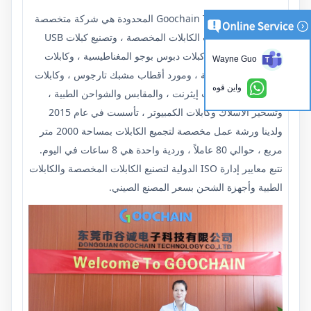
شركة Goochain Technology المحدودة هي شركة متخصصة
في تصنيع مجموعات الكابلات المخصصة ، وتصنيع كبلات USB
المخصصة ، ومصنع كبلات دبوس بوجو المغناطيسية ، وكابلات
Wayne Guo
تخطيط القلب الطبية ، ومورد أقطاب مشبك تارجوس ، وكابلات
واين قوه
تمديد USB ، وكابلات إيثرنت ، والمقابس والشواحن الطبية ،
وتسخير الأسلاك وكابلات الكمبيوتر ، تأسست في عام 2015
ولدينا ورشة عمل مخصصة لتجميع الكابلات بمساحة 2000 متر
مربع ، حوالي 80 عاملاً ، وردية واحدة هي 8 ساعات في اليوم.
نتبع معايير إدارة ISO الدولية لتصنيع الكابلات المخصصة والكابلات
الطبية وأجهزة الشحن بسعر المصنع الصيني.