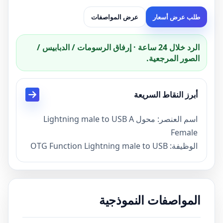
طلب عرض أسعار
عرض المواصفات
الرد خلال 24 ساعة · إرفاق الرسومات / الدبابيس /
الصور المرجعية.
أبرز النقاط السريعة
اسم العنصر: محول Lightning male to USB A
Female
الوظيفة: OTG Function Lightning male to USB
A. female adapter
اللون: أسود ، فضي أو لون اختياري متاح
المهلة الزمنية: عينة 3 أيام ، الإنتاج الضخم 15 يومًا
المواصفات النموذجية
مصطلح الدفع: TT ، PayPal ، بطاقة الائتمان
الشهادات: ISO13485، CE، ROHS، FCC