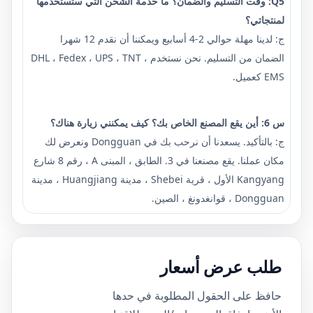
Q5: وقت التسليم والضمان؟ ما خدمة الشحن التي ستستخدمها
لمنتجاتي؟
ج: لدينا مهلة حوالي 2-4 أسابيع ويمكننا أن نقدم 12 شهرا
الضمان من التسليم. نحن نستخدم DHL ، Fedex ، UPS ، TNT ،
EMS كعميل.
س 6: أين يقع المصنع الخاص بك؟ كيف يمكنني زيارة هناك؟
ج: بالتأكيد. يسعدنا أن نرحب بك في Dongguan ونعرض لك
مكان عملنا. يقع مصنعنا في 3. الطابق ، المبنى A ، رقم 8 شارع
Kangyang الأول ، قرية Shebei ، مدينة Huangjiang ، مدينة
Dongguan ، قوانغدونغ ، الصين.
طلب عرض أسعار
حافظ على الحقول المطلوبة في حدها