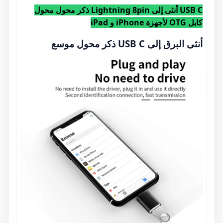
USB C أنثى إلى Lightning 8pin ذكر محول محول
كابل OTG لأجهزة iPhone و iPad
أنثى البرق إلى USB C ذكر محول موسع