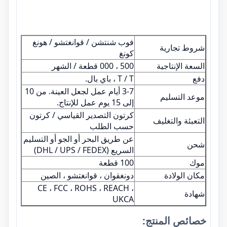
فوب شنتشن / قوانغتشو / هونغ
شروط تجارية
كونغ
السعة الإنتاجية
500 ، 000 قطعة / الشهر
دفع
T / T ، باي بال.
3-7 أيام عمل لجعل العينة. من 10
موعد التسليم
إلى 15 يوم عمل للإنتاج.
كرتون التصدير القياسي / كرتون
التعبئة والتغليف
حسب الطلب
عن طريق البحر أو الجو أو التسليم
شحن
السريع (DHL / UPS / FEDEX)
موك
100 قطعة
مكان الولادة
دونغقوان ، قوانغتشو ، الصين
CE ، FCC ، ROHS ، REACH ،
شهادة
UKCA
خصائص المنتج: