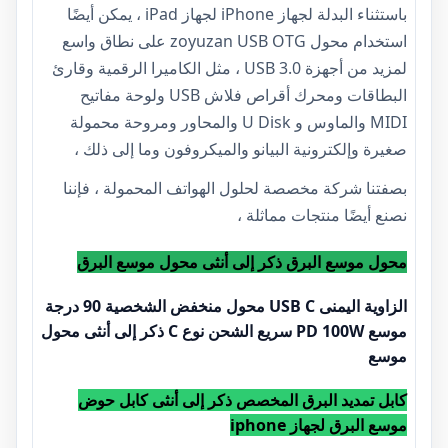
باستثناء البدلة لجهاز iPhone لجهاز iPad ، يمكن أيضًا
استخدام محول zoyuzan USB OTG على نطاق واسع
لمزيد من أجهزة USB 3.0 ، مثل الكاميرا الرقمية وقارئ
البطاقات ومحرك أقراص فلاش USB ولوحة مفاتيح
MIDI والماوس و U Disk والمحاور ومروحة محمولة
صغيرة وإلكترونية البيانو والميكروفون وما إلى ذلك ،
بصفتنا شركة مخصصة لحلول الهواتف المحمولة ، فإننا
نصنع أيضًا منتجات مماثلة ،
محول موسع البرق ذكر إلى أنثى محول موسع البرق
الزاوية اليمنى USB C محول منخفض الشخصية 90 درجة
موسع PD 100W سريع الشحن نوع C ذكر إلى أنثى محول
موسع
كابل تمديد البرق المخصص ذكر إلى أنثى كابل حوض
موسع البرق لجهاز iphone