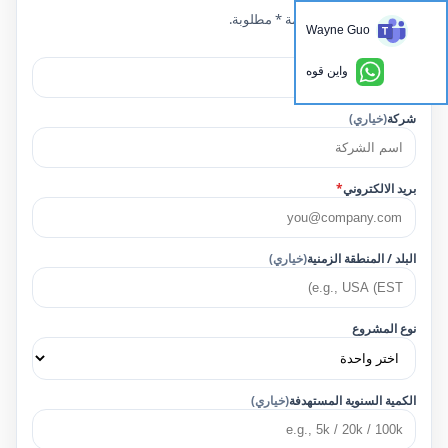
الحقول التي تحمل علامة * مطلوبة.
Wayne Guo
اسم
*
واين قوه
شركة
(خياري)
بريد الالكتروني
*
البلد / المنطقة الزمنية
(خياري)
نوع المشروع
الكمية السنوية المستهدفة
(خياري)