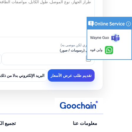
Wayne Guo
(اختياري لكن موصى به)
واين قوه
تحميل (رسومات / صور)
البريد الإلكتروني بدلا من ذلك
تقديم طلب عرض الأسعار
معلومات عنا
تجميع ال