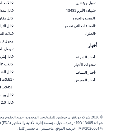
حول جوتشين
كابلات ال
شهادة الأيزو 13485
كابل معدا
المصنع والجودة
كابل مقاو
الصناعات التي نخدمها
كابل التيا
الحلول
كبلات الص
محول USB
أخبار
موصل الش
كابل إيثر
أخبار الشركة
كابلات Pogo Pin المحملة بنابض مخصصة
منتجات الأخبار
كابل الشريط
أخبار النشاط
الكابلات ا
أخبار المعرض
الكابلات ا
كابل يو اس بي 1
كابل USB 2.0
© 2026 شركة دونغقوان جوشين للتكنولوجيا المحدودة. جميع الحقوق محفوظة.
营许2026001号
خريطة الموقع
ماجستير
ماجستير كامل