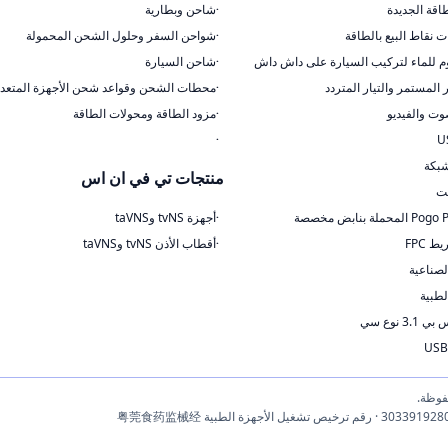
طاقة الجديدة
شاحن وبطارية
ت نقاط البيع بالطاقة
شواحن السفر وحلول الشحن المحمولة
م للماء لتركيب السيارة على داش داش
شاحن السيارة
ر المستمر والتيار المتردد
محطات الشحن وقواعد شحن الأجهزة المتعدد
وت والفيديو
مزود الطاقة ومحولات الطاقة
بكة
منتجات تي في ان اس
نت
أجهزة tvNS وtaVNS
 FPC
أقطاب الأذن tvNS وtaVNS
لصناعية
لطبية
3. نوع سي
شهادة ISO 13485 · رقم تسجيل مؤسسة إدارة الأغذية والعقاقير (FDA) 3033919280 · رقم ترخيص تشغيل الأجهزة الطبية 粤莞食药监械经