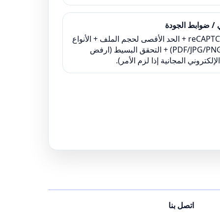
ي / ضوابط الجودة
الاستخدام: reCAPTCHA + الحد الأقصى لحجم الملف + الأنواع
المسموح بها (PDF/JPG/PNG) + التحقق البسيط (ارفض
لإلكتروني المجانية إذا لزم الأمر).
اتصل بنا