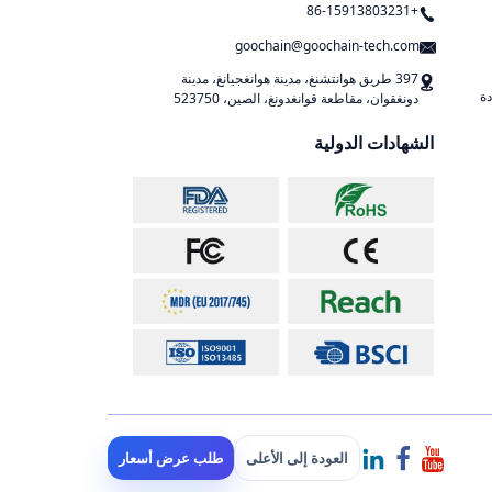
+86-15913803231
goochain@goochain-tech.com
397 طريق هوانتشنغ، مدينة هوانغجيانغ، مدينة
ة
دونغقوان، مقاطعة قوانغدونغ، الصين، 523750
الشهادات الدولية
العودة إلى الأعلى
طلب عرض أسعار