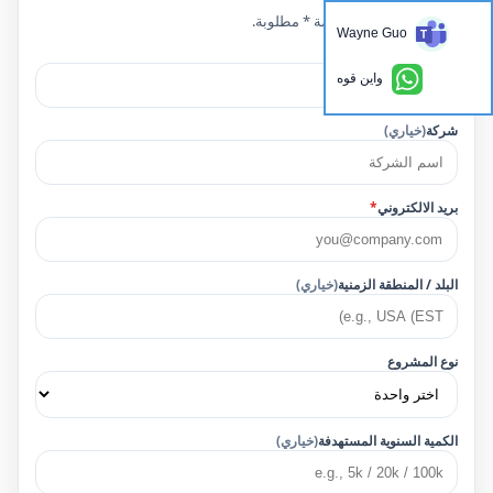
الحقول التي تحمل علامة * مطلوبة.
Wayne Guo
اسم
*
واين قوه
شركة
(خياري)
بريد الالكتروني
*
البلد / المنطقة الزمنية
(خياري)
نوع المشروع
الكمية السنوية المستهدفة
(خياري)