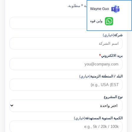
الحقول التي تحمل علامة * مطلوبة.
Wayne Guo
اسم
*
واين قوه
شركة
(خياري)
بريد الالكتروني
*
البلد / المنطقة الزمنية
(خياري)
نوع المشروع
الكمية السنوية المستهدفة
(خياري)