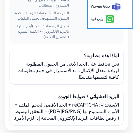
المشروع، المتطلبات
Wayne Guo
خياري
الشركة، البلد/المنطقة الزمنية، الكمية
السنوية المستهدفة، تحميل الملفات
واين قوه
ينصح بشدة
تحميل الرسومات/الصور (أو إرسالها
بالبريد الإلكتروني) + الكمية السنوية
(لتحسين التكلفة)
لماذا هذه مطلوبة؟
نحن نحافظ على الحد الأدنى من الحقول المطلوبة
لزيادة معدل الإكمال، مع الاستمرار في جمع معلومات
كافية لتقييمها هندسيًا.
البريد العشوائي / ضوابط الجودة
الاستخدام: reCAPTCHA + الحد الأقصى لحجم الملف +
الأنواع المسموح بها (PDF/JPG/PNG) + التحقق البسيط
(ارفض نطاقات البريد الإلكتروني المجانية إذا لزم الأمر).