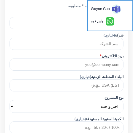
الحقول التي تحمل علامة * مطلوبة.
Wayne Guo
اسم
*
واين قوه
شركة
(خياري)
بريد الالكتروني
*
البلد / المنطقة الزمنية
(خياري)
نوع المشروع
الكمية السنوية المستهدفة
(خياري)