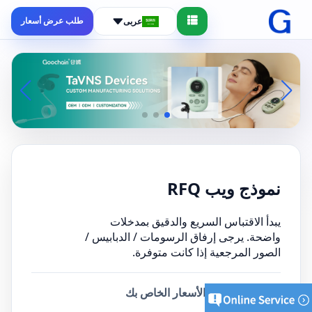
طلب عرض أسعار
عربى
نموذج ويب RFQ
يبدأ الاقتباس السريع والدقيق بمدخلات
واضحة. يرجى إرفاق الرسومات / الدبابيس /
الصور المرجعية إذا كانت متوفرة.
أرسل طلب عرض الأسعار الخاص بك