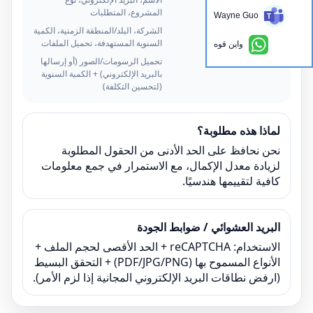
المشروع، المتطلبات
Wayne Guo
خياري
الشركة، البلد/المنطقة الزمنية، الكمية
السنوية المستهدفة، تحميل الملفات
واين قوه
ينصح بشدة
تحميل الرسومات/الصور (أو إرسالها
بالبريد الإلكتروني) + الكمية السنوية
(لتحسين التكلفة)
لماذا هذه مطلوبة؟
نحن نحافظ على الحد الأدنى من الحقول المطلوبة
لزيادة معدل الإكمال، مع الاستمرار في جمع معلومات
كافية لتقييمها هندسيًا.
البريد العشوائي / ضوابط الجودة
الاستخدام: reCAPTCHA + الحد الأقصى لحجم الملف +
الأنواع المسموح بها (PDF/JPG/PNG) + التحقق البسيط
(ارفض نطاقات البريد الإلكتروني المجانية إذا لزم الأمر).