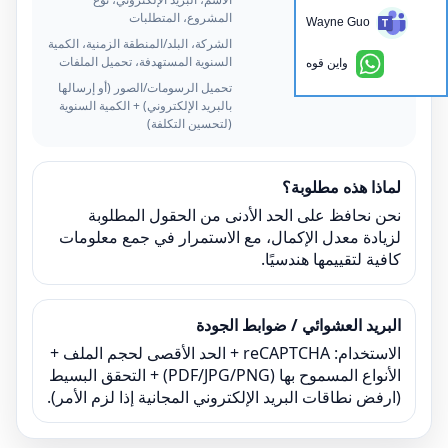
المشروع، المتطلبات
Wayne Guo
خياري
الشركة، البلد/المنطقة الزمنية، الكمية
السنوية المستهدفة، تحميل الملفات
واين قوه
ينصح بشدة
تحميل الرسومات/الصور (أو إرسالها
بالبريد الإلكتروني) + الكمية السنوية
(لتحسين التكلفة)
لماذا هذه مطلوبة؟
نحن نحافظ على الحد الأدنى من الحقول المطلوبة
لزيادة معدل الإكمال، مع الاستمرار في جمع معلومات
كافية لتقييمها هندسيًا.
البريد العشوائي / ضوابط الجودة
الاستخدام: reCAPTCHA + الحد الأقصى لحجم الملف +
الأنواع المسموح بها (PDF/JPG/PNG) + التحقق البسيط
(ارفض نطاقات البريد الإلكتروني المجانية إذا لزم الأمر).