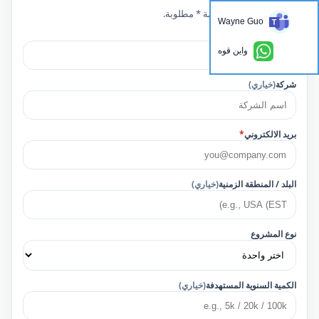
الحقول التي تحمل علامة * مطلوبة.
Wayne Guo
اسم
*
واين قوه
شركة
(خياري)
بريد الالكتروني
*
البلد / المنطقة الزمنية
(خياري)
نوع المشروع
الكمية السنوية المستهدفة
(خياري)