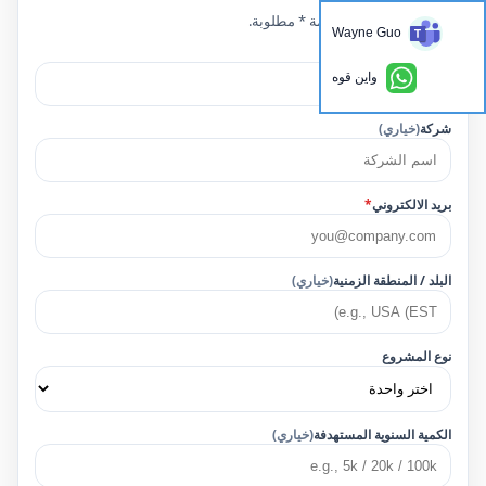
الحقول التي تحمل علامة * مطلوبة.
Wayne Guo
اسم
*
واين قوه
شركة
(خياري)
بريد الالكتروني
*
البلد / المنطقة الزمنية
(خياري)
نوع المشروع
الكمية السنوية المستهدفة
(خياري)