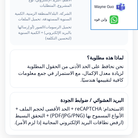
المشروع، المتطلبات
Wayne Guo
خياري
الشركة، البلد/المنطقة الزمنية، الكمية
السنوية المستهدفة، تحميل الملفات
واين قوه
ينصح بشدة
تحميل الرسومات/الصور (أو إرسالها
بالبريد الإلكتروني) + الكمية السنوية
(لتحسين التكلفة)
لماذا هذه مطلوبة؟
نحن نحافظ على الحد الأدنى من الحقول المطلوبة
لزيادة معدل الإكمال، مع الاستمرار في جمع معلومات
كافية لتقييمها هندسيًا.
البريد العشوائي / ضوابط الجودة
الاستخدام: reCAPTCHA + الحد الأقصى لحجم الملف +
الأنواع المسموح بها (PDF/JPG/PNG) + التحقق البسيط
(ارفض نطاقات البريد الإلكتروني المجانية إذا لزم الأمر).