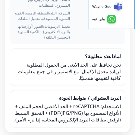
المشروع، المتطلبات
Wayne Guo
خياري
الشركة، البلد/المنطقة الزمنية، الكمية
السنوية المستهدفة، تحميل الملفات
واين قوه
ينصح بشدة
تحميل الرسومات/الصور (أو إرسالها
بالبريد الإلكتروني) + الكمية السنوية
(لتحسين التكلفة)
لماذا هذه مطلوبة؟
نحن نحافظ على الحد الأدنى من الحقول المطلوبة
لزيادة معدل الإكمال، مع الاستمرار في جمع معلومات
كافية لتقييمها هندسيًا.
البريد العشوائي / ضوابط الجودة
الاستخدام: reCAPTCHA + الحد الأقصى لحجم الملف +
الأنواع المسموح بها (PDF/JPG/PNG) + التحقق البسيط
(ارفض نطاقات البريد الإلكتروني المجانية إذا لزم الأمر).